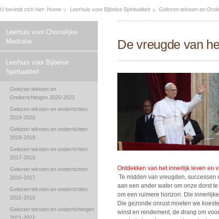
U bevindt zich hier:
Home
Leerhuis voor Bijbelse Spiritualiteit
Gelezen tektsen en Onde
Leerhuis voor Christelijke
De vreugde van he
Meditatie
Leerhuis voor Bijbelse
Spiritualiteit
Gelezen tektsen en
Onderrichtingen 2020-2021
Gelezen teksten en onderrichten
2019-2020
Gelezen teksten en onderrichten
2018-2019
Gelezen teksten en onderrichten
2017-2018
Ontdekken van het innerlijk leven en van
Gelezen teksten en onderrichten
Te midden van vreugden, successen e
2016-2017
aan een ander water om onze dorst te
Gelezen teksten en onderrichten
om een ruimere horizon. Die innerlijke
2015-2016
Die gezonde onrust moeten we koester
Gelezen teksten en onderrichtingen
winst en rendement, de drang om voor
2021-2022