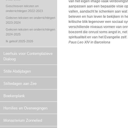
van het eigen imago vaak verdovings
Geschreven teksten en
aanpassen aan een bepaalde visie op
onderrichtingen 2022-2023
vallen, aandacht te schenken aan wat w
beleven en hun leven te bekijken in he
Gelezen teksten en onderrichtingen
kritische blik tegenover een sociaal s
2023-2024
verschillende niveaus vormen van onr
Gelezen teksten en onderrichtingen
boezemt die onrust soms angst in, net 
2024-2025
spiritualiteit en van het Evangelie zelf.
Ik geloof 2025-2026
Paus Leo XIV in Barcelona
Leerhuis voor Contemplatieve
Dialoog
Stille Abdijdagen
Stiltedagen aan Zee
Boekenplank
Homilies en Overwegingen
Monasterium Zonnelied