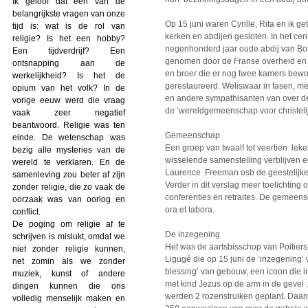
Ik geloof dat een van de
belangrijkste vragen van onze
Op 15 juni waren Cyrille, Rita en ik 
tijd is: wat is de rol van
kerken en abdijen gesloten. In het cen
religie? Is het een hobby?
negenhonderd jaar oude abdij van Bon
Een tijdverdrijf? Een
genomen door de Franse overheid en to
ontsnapping aan de
en broer die er nog twee kamers bew
werkelijkheid? Is het de
gerestaureerd. Weliswaar in fasen, m
opium van het volk? In de
en andere sympathisanten van over de 
vorige eeuw werd die vraag
de ‘wereldgemeenschap voor christelij
vaak zeer negatief
beantwoord. Religie was ten
Gemeenschap
einde. De wetenschap was
Een groep van twaalf tot veertien leke
bezig alle mysteries van de
wisselende samenstelling verblijven e
wereld te verklaren. En de
Laurence Freeman osb de geestelijke
samenleving zou beter af zijn
Verder in dit verslag meer toelichting 
zonder religie, die zo vaak de
conferenties en retraites. De gemeens
oorzaak was van oorlog en
ora et labora.
conflict.
De poging om religie af te
De inzegening
schrijven is mislukt, omdat we
Het was de aartsbisschop van Poitiers
niet zonder religie kunnen,
Ligugé die op 15 juni de ‘inzegening
net zomin als we zonder
blessing’ van gebouw, een icoon die i
muziek, kunst of andere
met kind Jezus op de arm in de gevel
dingen kunnen die ons
werden 2 rozenstruiken geplant. Daar
volledig menselijk maken en