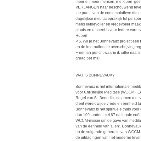
meer en meer mensen, met open geest
VERLANGEN naar beschouwend leven d
‘de parel’ van de contemplatieve dimen
dagelijkse meditatiepraktijk tot persoo
mens liefdevoller en vredevoller maakt
plaats en respect is voor iedere vorm 
Hubert
P.S. Wil je het Bonnevaux project een 
en de internationale overschrijving r
Freeman gericht waarin ik jullie naa
graag per mail.
WAT IS BONNEVAUX?
Bonnevaux is het internationale medi
voor Christelijke Meditatie (WCCM). 
Regel van St. Benedictus samen met vr
dient wereldwijde vrede en eenheid tuss
Bonnevaux is het spirituele thuis v
dan 100 landen met 67 nationale coör
WCCM-missie om de gave van meditatie
van de eenheid van allen". Bonnevaux 
en de volgende generatie van WCCM. H
de uitdagingen van het moderne leven