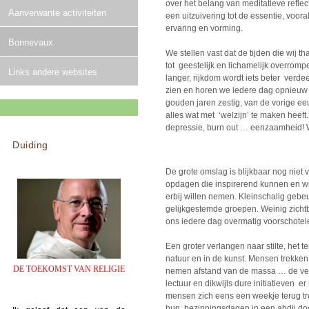
over het belang van meditatieve reflec
Aanverwante activiteiten
een uitzuivering tot de essentie, voor
ervaring en vorming.
Bonnevaux
We stellen vast dat de tijden die wij
tot geestelijk en lichamelijk overromp
Links andere websites
langer, rijkdom wordt iets beter verdee
zien en horen we iedere dag opnieuw d
gouden jaren zestig, van de vorige ee
alles wat met ‘welzijn’ te maken heeft
depressie, burn out … eenzaamheid! W
Duiding
De grote omslag is blijkbaar nog nie
opdagen die inspirerend kunnen en wil
erbij willen nemen. Kleinschalig gebeu
gelijkgestemde groepen. Weinig zicht
ons iedere dag overmatig voorschotele
Een groter verlangen naar stilte, het
natuur en in de kunst. Mensen trekken
DE TOEKOMST VAN RELIGIE
nemen afstand van de massa … de vel
lectuur en dikwijls dure initiatieven e
mensen zich eens een weekje terug tre
hun bezinningsdagen in een abdij doo