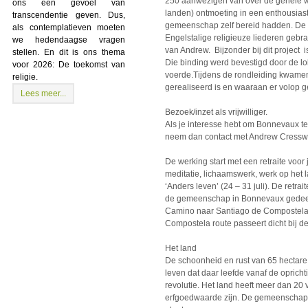
250 aanwezigen van over de gehele wer
ons een gevoel van
landen) ontmoeting in een enthousiast
transcendentie geven. Dus,
gemeenschap zelf bereid hadden. De d
als contemplatieven moeten
Engelstalige religieuze liederen gebr
we hedendaagse vragen
van Andrew. Bijzonder bij dit project i
stellen. En dit is ons thema
Die binding werd bevestigd door de l
voor 2026: De toekomst van
voerde.Tijdens de rondleiding kwamen
religie.
gerealiseerd is en waaraan er volop g
Lees meer...
Bezoek/inzet als vrijwilliger.
Als je interesse hebt om Bonnevaux te b
neem dan contact met Andrew Cresswel
De werking start met een retraite voo
meditatie, lichaamswerk, werk op het 
‘Anders leven’ (24 – 31 juli). De retra
de gemeenschap in Bonnevaux gedee
Camino naar Santiago de Compostela za
Compostela route passeert dicht bij de 
Het land
De schoonheid en rust van 65 hectar
leven dat daar leefde vanaf de oprichti
revolutie. Het land heeft meer dan 20
erfgoedwaarde zijn. De gemeenschap z