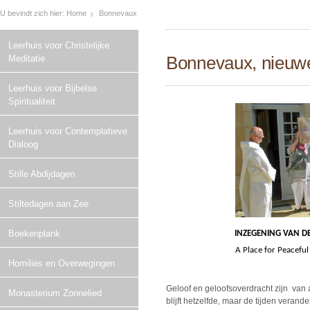
U bevindt zich hier:
Home
Bonnevaux
Leerhuis voor Christelijke
Bonnevaux, nieuw
Meditatie
Leerhuis voor Bijbelse
Spiritualiteit
Leerhuis voor Contemplatieve
Dialoog
Stille Abdijdagen
Stiltedagen aan Zee
Boekenplank
INZEGENING VAN D
A Place for Peacef
Homilies en Overwegingen
Geloof en geloofsoverdracht zijn van al
Monasterium Zonnelied
blijft hetzelfde, maar de tijden veran