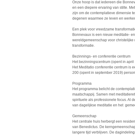
Onze hoop is dat iedereen die Bonneva
en een diepere ervaring van stilte. Met
zijn om de contemplatieve dimensie te
degenen waarmee ze leven en werke
Een plek voor vreedzame transformati
Bonnevaux is een nieuw meditatie- en 
wereldgemeenschap voor christelijke m
transformatie.
Bezinnings- en conferentie centrum
Het bezinningscentrum (opent in april
Het Meditatio conferentie centrum is ee
200 (opent in september 2019) perso
Programma
Het programma belicht de contemplat
maatschappij. Samen met meditatieretr
spirituele als professionele focus. 
van dagelijkse meditatie en het gem
Gemeenschap
Het centrale huis herbergt een reside
van Benedictus. De kerngemeenschap 
langere tijd verblijven. De dagindeli