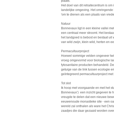
plaats.
Het doel van dit retraitecentrum is om
landelijke omgeving. Het omringende
'om te dienen als een plaats van vrede
Natuur
Bonnevaux ligt in een kleine vallei me
een centraal meer stroomt. Het bestaa
het landgoed is bebost en bestaat uit
van wild zwijn, klein wild, herten en ee
Permacultuurproject
Hoewel sommige velden ongeveer twint
vroeg omgevormd voor biologische land
fytosanitaire producten behandeld. De
getuige van de link tussen ecologie e
geïntegreerd permacultuurproject met g
Tot slot
Ik hoop met voorgaande en met het st
Bonnevaux’) een inzicht gegeven te he
vreugde te delen dat een nieuwe bewe
eeuwenoude monastieke site - een oas
wereld zal onthalen als ware het Chri
zaadjes die daar gezaaid worden over