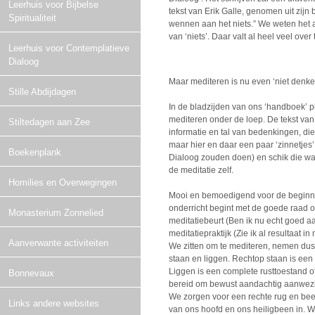
Leerhuis voor Bijbelse
tekst van Erik Galle, genomen uit zijn b
Spiritualiteit
wennen aan het niets.” We weten het 
van ‘niets’. Daar valt al heel veel ove
Leerhuis voor Contemplatieve
Dialoog
Maar mediteren is nu even ‘niet denk
Stille Abdijdagen
In de bladzijden van ons ‘handboek’ p
mediteren onder de loep. De tekst van
Stiltedagen aan Zee
informatie en tal van bedenkingen, die 
maar hier en daar een paar ‘zinnetjes’
Boekenplank
Dialoog zouden doen) en schik die wat 
de meditatie zelf.
Homilies en Overwegingen
Mooi en bemoedigend voor de beginner (
onderricht begint met de goede raad om
Monasterium Zonnelied
meditatiebeurt (Ben ik nu echt goed a
meditatiepraktijk (Zie ik al resultaat in
Aanverwante activiteiten
We zitten om te mediteren, nemen dus 
staan en liggen. Rechtop staan is een
Liggen is een complete rusttoestand of
Bonnevaux
bereid om bewust aandachtig aanwezig 
We zorgen voor een rechte rug en beel
Links andere websites
van ons hoofd en ons heiligbeen in. We z