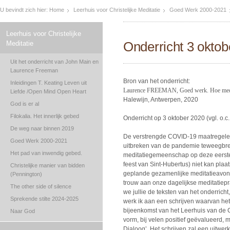
U bevindt zich hier:
Home
Leerhuis voor Christelijke Meditatie
Goed Werk 2000-2021
Leerhuis voor Christelijke
Onderricht 3 oktob
Meditatie
Uit het onderricht van John Main en
Laurence Freeman
Bron van het onderricht:
Inleidingen T. Keating Leven uit
Laurence FREEMAN, Goed werk. Hoe meditat
Liefde /Open Mind Open Heart
Halewijn, Antwerpen, 2020
God is er al
Filokalia. Het innerlijk gebed
Onderricht op 3 oktober 2020 (vgl. o.c.
De weg naar binnen 2019
De verstrengde COVID-19 maatregelen,
Goed Werk 2000-2021
uitbreken van de pandemie teweegbre
Het pad van inwendig gebed.
meditatiegemeenschap op deze eerst
feest van Sint-Hubertus) niet kan plaa
Christelijke manier van bidden
geplande gezamenlijke meditatieavon
(Pennington)
trouw aan onze dagelijkse meditatiepr
The other side of silence
we jullie de teksten van het onderrich
Sprekende stilte 2024-2025
werk ik aan een schrijven waarvan he
bijeenkomst van het Leerhuis van de 
Naar God
vorm, bij velen positief geëvalueerd, 
Dialoog’. Het schrijven zal een uitwerk