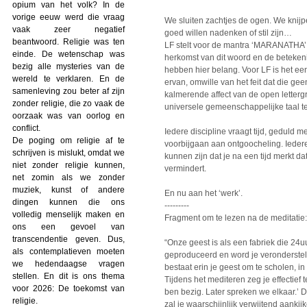
opium van het volk? In de
vorige eeuw werd die vraag
We sluiten zachtjes de ogen. We knijpe
vaak zeer negatief
goed willen nadenken of stil zijn…
beantwoord. Religie was ten
LF stelt voor de mantra ‘MARANATHA’ 
einde. De wetenschap was
herkomst van dit woord en de beteken
bezig alle mysteries van de
hebben hier belang. Voor LF is het ee
wereld te verklaren. En de
ervan, omwille van het feit dat die g
samenleving zou beter af zijn
kalmerende affect van de open letter
zonder religie, die zo vaak de
universele gemeenschappelijke taal te 
oorzaak was van oorlog en
conflict.
Iedere discipline vraagt tijd, geduld me
De poging om religie af te
voorbijgaan aan ontgoocheling. Iedere
schrijven is mislukt, omdat we
kunnen zijn dat je na een tijd merkt d
niet zonder religie kunnen,
vermindert.
net zomin als we zonder
muziek, kunst of andere
En nu aan het ‘werk’.
dingen kunnen die ons
---------
volledig menselijk maken en
Fragment om te lezen na de meditatie:
ons een gevoel van
transcendentie geven. Dus,
“Onze geest is als een fabriek die 24uu
als contemplatieven moeten
geproduceerd en word je verondersteld
we hedendaagse vragen
bestaat erin je geest om te scholen, in 
stellen. En dit is ons thema
Tijdens het mediteren zeg je effectief 
voor 2026: De toekomst van
ben bezig. Later spreken we elkaar.’ D
religie.
zal je waarschijnlijk verwijtend aankijk