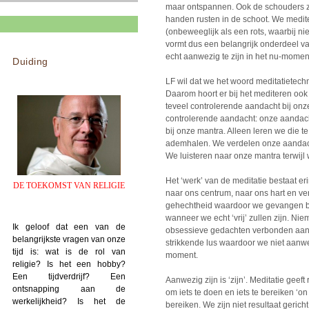
maar ontspannen. Ook de schouders z
handen rusten in de schoot. We meditere
(onbeweeglijk als een rots, waarbij ni
vormt dus een belangrijk onderdeel van
echt aanwezig te zijn in het nu-momen
Duiding
LF wil dat we het woord meditatietech
Daarom hoort er bij het mediteren oo
teveel controlerende aandacht bij on
controlerende aandacht: onze aandacht
bij onze mantra. Alleen leren we die te
ademhalen. We verdelen onze aandach
We luisteren naar onze mantra terwijl 
Het ‘werk’ van de meditatie bestaat eri
DE TOEKOMST VAN RELIGIE
naar ons centrum, naar ons hart en v
gehechtheid waardoor we gevangen blij
wanneer we echt ‘vrij’ zullen zijn. Nie
Ik geloof dat een van de
obsessieve gedachten verbonden aan 
belangrijkste vragen van onze
strikkende lus waardoor we niet aanw
tijd is: wat is de rol van
moment.
religie? Is het een hobby?
Een tijdverdrijf? Een
Aanwezig zijn is ‘zijn’. Meditatie geef
ontsnapping aan de
om iets te doen en iets te bereiken ‘on
werkelijkheid? Is het de
bereiken. We zijn niet resultaat geric