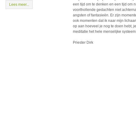
een tijd om te denken en een tijd om ni
Lees meer...
voorthollende gedachten niet achterna 
angsten of fantasieën. Er zijn momente
ook momenten dat ik naar mijn lichaam 
op aan hoeveel je nog te doen hebt, j
meditatie het hele menselijke systeem 
Priester Dirk