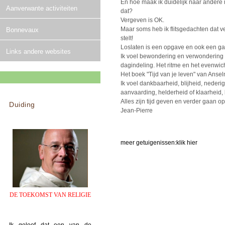
En hoe maak ik duidelijk naar andere m
Aanverwante activiteiten
dat?
Vergeven is OK.
Maar soms heb ik flitsgedachten dat v
Bonnevaux
stelt!
Loslaten is een opgave en ook een ga
Links andere websites
Ik voel bewondering en verwondering 
dagindeling. Het ritme en het evenwic
Het boek "Tijd van je leven" van Ansel
Ik voel dankbaarheid, blijheid, nederi
aanvaarding, helderheid of klaarheid
Alles zijn tijd geven en verder gaan op
Duiding
Jean-Pierre
meer getuigenissen:
klik hier
DE TOEKOMST VAN RELIGIE
Ik geloof dat een van de