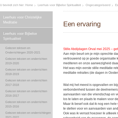
U bevindt zich hier:
Home
Leerhuis voor Bijbelse Spiritualiteit
Ongecategoriseerd
Ee
Leerhuis voor Christelijke
Een ervaring
Meditatie
Leerhuis voor Bijbelse
Spiritualiteit
Gelezen tektsen en
Stille Abdijdagen Orval mei 2025 – get
Onderrichtingen 2020-2021
Aan mijn beurt om je mijn oprechte dank
vertrouwend op je goede organisatie 
Gelezen teksten en onderrichten
mediteren en onze aanwezigheid daar i
2019-2020
Het was mijn eerste stille meditatie re
Gelezen teksten en onderrichten
meditatie retraites (de dagen in Oost
2018-2019
Gelezen teksten en onderrichten
Wat mij het meest is opgevallen en bi
2017-2018
verbondenheid tussen de deelnemers e
Gelezen teksten en onderrichten
aanvaarden van die vriendschap en ve
2016-2017
los te laten en plaats te maken voor de
Gelezen teksten en onderrichten
Maar ik besef ook dat ik nog een hele
2015-2016
te stellen voor en aanvaarden van an
Gelezen teksten en onderrichtingen
Ook was ik verrast hoezeer ik uitkeek
2021-2022