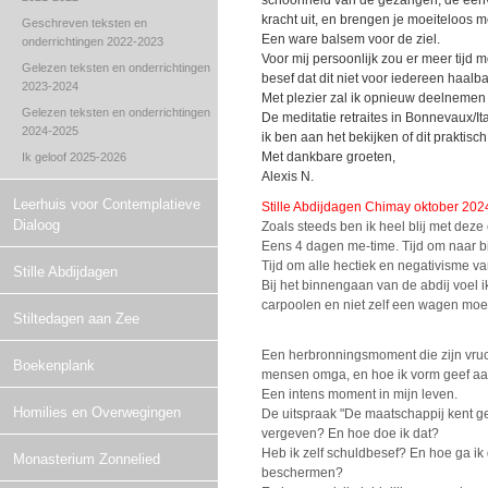
schoonheid van de gezangen, de eenvo
kracht uit, en brengen je moeiteloos m
Geschreven teksten en
Een ware balsem voor de ziel.
onderrichtingen 2022-2023
Voor mij persoonlijk zou er meer tijd
Gelezen teksten en onderrichtingen
besef dat dit niet voor iedereen haalba
2023-2024
Met plezier zal ik opnieuw deelnemen 
Gelezen teksten en onderrichtingen
De meditatie retraites in Bonnevaux/I
2024-2025
ik ben aan het bekijken of dit praktisch
Met dankbare groeten,
Ik geloof 2025-2026
Alexis N.
Leerhuis voor Contemplatieve
Stille Abdijdagen Chimay oktober 202
Dialoog
Zoals steeds ben ik heel blij met deze 
Eens 4 dagen me-time. Tijd om naar b
Tijd om alle hectiek en negativisme va
Stille Abdijdagen
Bij het binnengaan van de abdij voel i
carpoolen en niet zelf een wagen moete
Stiltedagen aan Zee
Een herbronningsmoment die zijn vrucht
Boekenplank
mensen omga, en hoe ik vorm geef aan 
Een intens moment in mijn leven.
Homilies en Overwegingen
De uitspraak "De maatschappij kent g
vergeven? En hoe doe ik dat?
Heb ik zelf schuldbesef? En hoe ga i
Monasterium Zonnelied
beschermen?