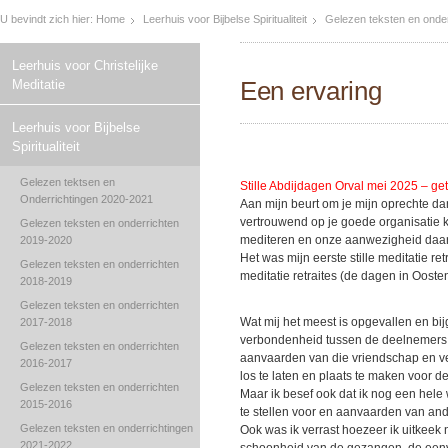
U bevindt zich hier:
Home
Leerhuis voor Bijbelse Spiritualiteit
Gelezen teksten en onde
Leerhuis voor Christelijke
Een ervaring
Meditatie
Leerhuis voor Bijbelse
Spiritualiteit
Gelezen tektsen en
Stille Abdijdagen Orval mei 2025 – get
Onderrichtingen 2020-2021
Aan mijn beurt om je mijn oprechte dank
vertrouwend op je goede organisatie 
Gelezen teksten en onderrichten
mediteren en onze aanwezigheid daar i
2019-2020
Het was mijn eerste stille meditatie re
Gelezen teksten en onderrichten
meditatie retraites (de dagen in Oost
2018-2019
Gelezen teksten en onderrichten
Wat mij het meest is opgevallen en bi
2017-2018
verbondenheid tussen de deelnemers e
Gelezen teksten en onderrichten
aanvaarden van die vriendschap en ve
2016-2017
los te laten en plaats te maken voor de
Gelezen teksten en onderrichten
Maar ik besef ook dat ik nog een hele
2015-2016
te stellen voor en aanvaarden van an
Gelezen teksten en onderrichtingen
Ook was ik verrast hoezeer ik uitkeek
2021-2022