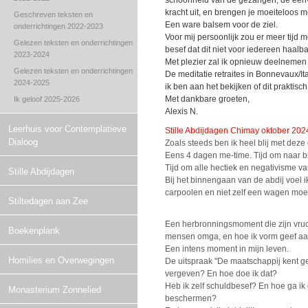
schoonheid van de gezangen, de eenvo
kracht uit, en brengen je moeiteloos m
Geschreven teksten en
Een ware balsem voor de ziel.
onderrichtingen 2022-2023
Voor mij persoonlijk zou er meer tijd
Gelezen teksten en onderrichtingen
besef dat dit niet voor iedereen haalba
2023-2024
Met plezier zal ik opnieuw deelnemen 
Gelezen teksten en onderrichtingen
De meditatie retraites in Bonnevaux/I
2024-2025
ik ben aan het bekijken of dit praktisch
Met dankbare groeten,
Ik geloof 2025-2026
Alexis N.
Leerhuis voor Contemplatieve
Stille Abdijdagen Chimay oktober 202
Dialoog
Zoals steeds ben ik heel blij met deze 
Eens 4 dagen me-time. Tijd om naar b
Tijd om alle hectiek en negativisme va
Stille Abdijdagen
Bij het binnengaan van de abdij voel i
carpoolen en niet zelf een wagen moete
Stiltedagen aan Zee
Een herbronningsmoment die zijn vrucht
Boekenplank
mensen omga, en hoe ik vorm geef aan 
Een intens moment in mijn leven.
Homilies en Overwegingen
De uitspraak "De maatschappij kent g
vergeven? En hoe doe ik dat?
Heb ik zelf schuldbesef? En hoe ga i
Monasterium Zonnelied
beschermen?