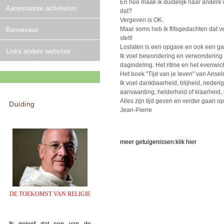
En hoe maak ik duidelijk naar andere m
Aanverwante activiteiten
dat?
Vergeven is OK.
Maar soms heb ik flitsgedachten dat v
Bonnevaux
stelt!
Loslaten is een opgave en ook een ga
Links andere websites
Ik voel bewondering en verwondering 
dagindeling. Het ritme en het evenwic
Het boek "Tijd van je leven" van Ansel
Ik voel dankbaarheid, blijheid, nederi
aanvaarding, helderheid of klaarheid
Alles zijn tijd geven en verder gaan op
Duiding
Jean-Pierre
meer getuigenissen:
klik hier
DE TOEKOMST VAN RELIGIE
Ik geloof dat een van de