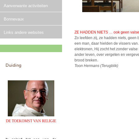
Aanverwante activiteiten
Bonnevaux
ZE HADDEN NIETS … ook geen valse 
Links andere websites
Zo leefden zij, ze hadden niets, geen 
een man, daar hielden de vissers van. H
elektronen, Hij zocht het zonder valse s
ander leven, over vergeten en vergev
brood breken.
Duiding
Toon Hermans (Terugblik)
DE TOEKOMST VAN RELIGIE