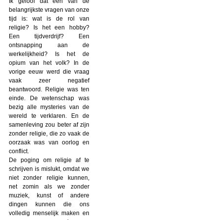
Ik geloof dat een van de
belangrijkste vragen van onze
tijd is: wat is de rol van
religie? Is het een hobby?
Een tijdverdrijf? Een
ontsnapping aan de
werkelijkheid? Is het de
opium van het volk? In de
vorige eeuw werd die vraag
vaak zeer negatief
beantwoord. Religie was ten
einde. De wetenschap was
bezig alle mysteries van de
wereld te verklaren. En de
samenleving zou beter af zijn
zonder religie, die zo vaak de
oorzaak was van oorlog en
conflict.
De poging om religie af te
schrijven is mislukt, omdat we
niet zonder religie kunnen,
net zomin als we zonder
muziek, kunst of andere
dingen kunnen die ons
volledig menselijk maken en