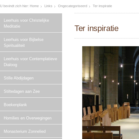
U bevindt zich hier:
Home
Links
Ongecategoriseerd
Ter inspiratie
Leerhuis voor Christelijke
Ter inspiratie
Meditatie
Leerhuis voor Bijbelse
Spiritualiteit
Leerhuis voor Contemplatieve
Dialoog
Stille Abdijdagen
Stiltedagen aan Zee
Boekenplank
Homilies en Overwegingen
Monasterium Zonnelied