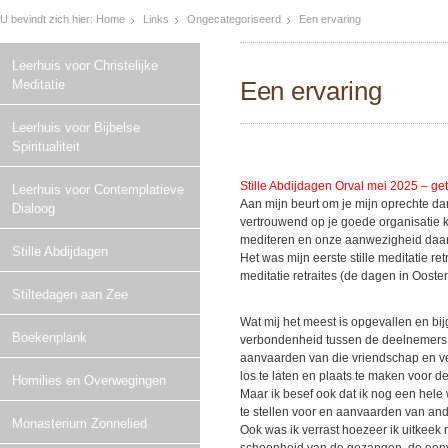
U bevindt zich hier:
Home
Links
Ongecategoriseerd
Een ervaring
Leerhuis voor Christelijke
Een ervaring
Meditatie
Leerhuis voor Bijbelse
Spiritualiteit
Stille Abdijdagen Orval mei 2025 – get
Leerhuis voor Contemplatieve
Aan mijn beurt om je mijn oprechte dank
Dialoog
vertrouwend op je goede organisatie 
mediteren en onze aanwezigheid daar i
Stille Abdijdagen
Het was mijn eerste stille meditatie re
meditatie retraites (de dagen in Oost
Stiltedagen aan Zee
Wat mij het meest is opgevallen en bi
Boekenplank
verbondenheid tussen de deelnemers e
aanvaarden van die vriendschap en ve
los te laten en plaats te maken voor de
Homilies en Overwegingen
Maar ik besef ook dat ik nog een hele
te stellen voor en aanvaarden van an
Monasterium Zonnelied
Ook was ik verrast hoezeer ik uitkeek