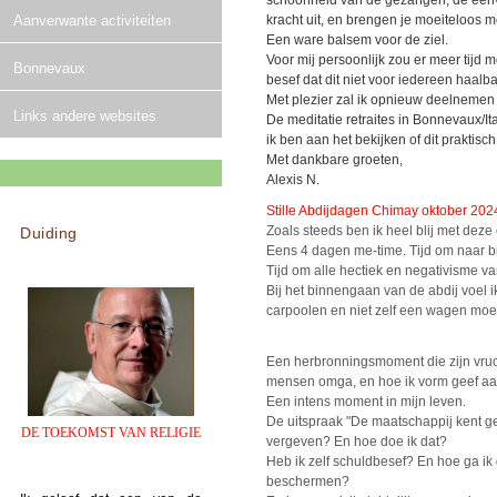
schoonheid van de gezangen, de eenvo
Aanverwante activiteiten
kracht uit, en brengen je moeiteloos m
Een ware balsem voor de ziel.
Voor mij persoonlijk zou er meer tijd
Bonnevaux
besef dat dit niet voor iedereen haalba
Met plezier zal ik opnieuw deelnemen 
Links andere websites
De meditatie retraites in Bonnevaux/I
ik ben aan het bekijken of dit praktisch
Met dankbare groeten,
Alexis N.
Stille Abdijdagen Chimay oktober 202
Zoals steeds ben ik heel blij met deze 
Duiding
Eens 4 dagen me-time. Tijd om naar b
Tijd om alle hectiek en negativisme va
Bij het binnengaan van de abdij voel i
carpoolen en niet zelf een wagen moete
Een herbronningsmoment die zijn vrucht
mensen omga, en hoe ik vorm geef aan 
Een intens moment in mijn leven.
De uitspraak "De maatschappij kent g
DE TOEKOMST VAN RELIGIE
vergeven? En hoe doe ik dat?
Heb ik zelf schuldbesef? En hoe ga i
beschermen?