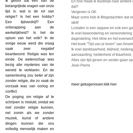
Ik geloof dat een van de
En hoe maak ik duidelijk naar andere m
belangrijkste vragen van onze
dat?
tijd is: wat is de rol van
Vergeven is OK.
religie? Is het een hobby?
Maar soms heb ik flitsgedachten dat v
Een tijdverdrijf? Een
stelt!
ontsnapping aan de
Loslaten is een opgave en ook een ga
werkelijkheid? Is het de
Ik voel bewondering en verwondering 
opium van het volk? In de
dagindeling. Het ritme en het evenwic
vorige eeuw werd die vraag
Het boek "Tijd van je leven" van Ansel
vaak zeer negatief
Ik voel dankbaarheid, blijheid, nederi
beantwoord. Religie was ten
aanvaarding, helderheid of klaarheid
einde. De wetenschap was
Alles zijn tijd geven en verder gaan op
bezig alle mysteries van de
Jean-Pierre
wereld te verklaren. En de
samenleving zou beter af zijn
zonder religie, die zo vaak de
meer getuigenissen:
klik hier
oorzaak was van oorlog en
conflict.
De poging om religie af te
schrijven is mislukt, omdat we
niet zonder religie kunnen,
net zomin als we zonder
muziek, kunst of andere
dingen kunnen die ons
volledig menselijk maken en