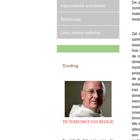
De p
Aanverwante activiteiten
zomi
make
Bonnevaux
hede
Links andere websites
Zal 
same
waar
hoe 
de r
dime
Duiding
myst
proj
de p
bete
Het 
dime
mens
mani
onee
binn
DE TOEKOMST VAN RELIGIE
We m
alle
een 