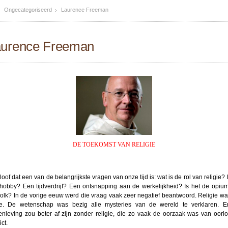
Ongecategoriseerd
Laurence Freeman
aurence Freeman
DE TOEKOMST VAN RELIGIE
loof dat een van de belangrijkste vragen van onze tijd is: wat is de rol van religie? 
hobby? Een tijdverdrijf? Een ontsnapping aan de werkelijkheid? Is het de opiu
volk? In de vorige eeuw werd die vraag vaak zeer negatief beantwoord. Religie wa
e. De wetenschap was bezig alle mysteries van de wereld te verklaren. 
nleving zou beter af zijn zonder religie, die zo vaak de oorzaak was van oorl
ict.