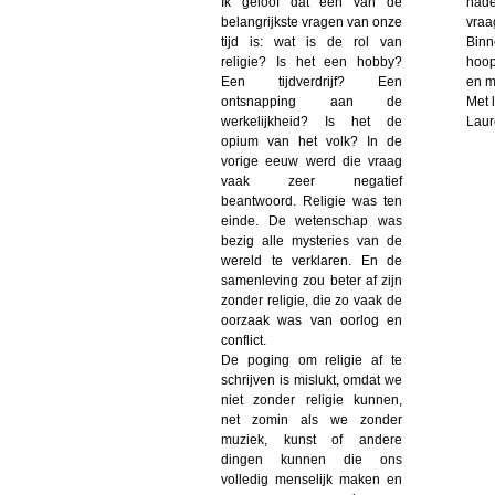
Ik geloof dat een van de
nade
belangrijkste vragen van onze
vraa
tijd is: wat is de rol van
Binn
religie? Is het een hobby?
hoop
Een tijdverdrijf? Een
en m
ontsnapping aan de
Met l
werkelijkheid? Is het de
Laur
opium van het volk? In de
vorige eeuw werd die vraag
vaak zeer negatief
beantwoord. Religie was ten
einde. De wetenschap was
bezig alle mysteries van de
wereld te verklaren. En de
samenleving zou beter af zijn
zonder religie, die zo vaak de
oorzaak was van oorlog en
conflict.
De poging om religie af te
schrijven is mislukt, omdat we
niet zonder religie kunnen,
net zomin als we zonder
muziek, kunst of andere
dingen kunnen die ons
volledig menselijk maken en