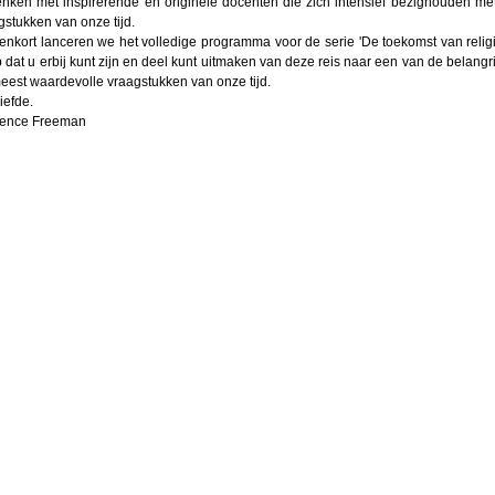
nken met inspirerende en originele docenten die zich intensief bezighouden met
gstukken van onze tijd.
enkort lanceren we het volledige programma voor de serie 'De toekomst van religie
 dat u erbij kunt zijn en deel kunt uitmaken van deze reis naar een van de belangri
eest waardevolle vraagstukken van onze tijd.
iefde.
ence Freeman