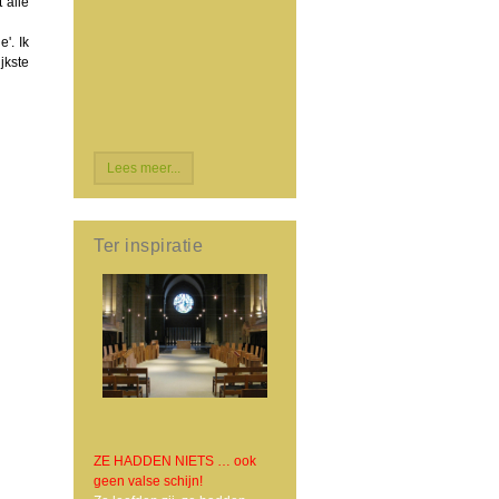
 alle
'. Ik
jkste
Lees meer...
Ter inspiratie
ZE HADDEN NIETS … ook
geen valse schijn!