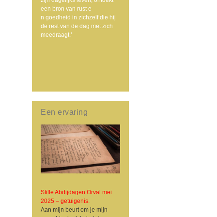
een bron van rust e
n goedheid in zichzelf die hij
de rest van de dag met zich
meedraagt.’
Een ervaring
Stille Abdijdagen Orval mei
2025 – getuigenis.
Aan mijn beurt om je mijn