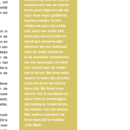
, net
mensen met wie we samen
elijk
leven geen objecten die we
en we
naar onze eigen gelijkenis
kunnen kneden. In hen
vinden we juist ons echte
zelf, want ons echte zelf
en in
komt pas tevoorschijn en
an de
wordt pas verwerkelijkt
en en
wanneer we ons helemaal
n van
naar de ander toekeren.
tieke
In de meditatie ontwikkelen
en de
we ons vermogen om heel
e het
ons wezen naar de Ander
et is
toe te keren. We leren onze
an de
naaste te laten zijn, precies
zoals we leren om God te
tieve
laten zijn. We leren onze
an de
naaste niet te manipuleren
ieuwe
maar hem te eerbiedigen,
weld,
zijn belang te respecteren,
efde,
het wonder van zijn wezen.
Met andere woorden: we
zoals
leren hem lief te hebben.
it is
John Main
 over