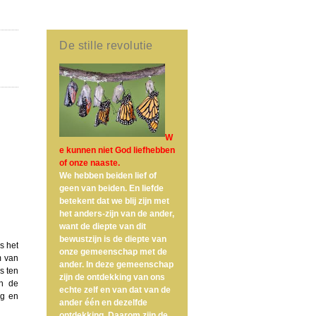
De stille revolutie
W
e kunnen niet God liefhebben
of onze naaste.
We hebben beiden lief of
geen van beiden. En liefde
betekent dat we blij zijn met
het anders-zijn van de ander,
want de diepte van dit
bewustzijn is de diepte van
Is het
onze gemeenschap met de
m van
ander. In deze gemeenschap
s ten
zijn de ontdekking van ons
En de
echte zelf en van dat van de
og en
ander één en dezelfde
ontdekking. Daarom zijn de