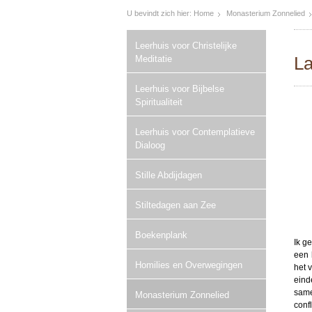
U bevindt zich hier:
Home
Monasterium Zonnelied
Leerhuis voor Christelijke
L
Meditatie
Leerhuis voor Bijbelse
Spiritualiteit
Leerhuis voor Contemplatieve
Dialoog
Stille Abdijdagen
Stiltedagen aan Zee
Boekenplank
Ik ge
een 
Homilies en Overwegingen
het 
eind
same
Monasterium Zonnelied
confl