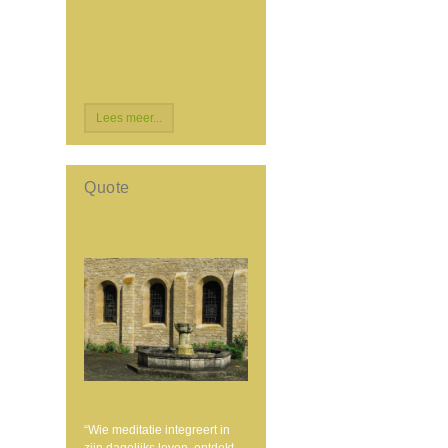
Lees meer...
Quote
“Wie meditatie integreert in
zijn dagelijks leven, ontdekt