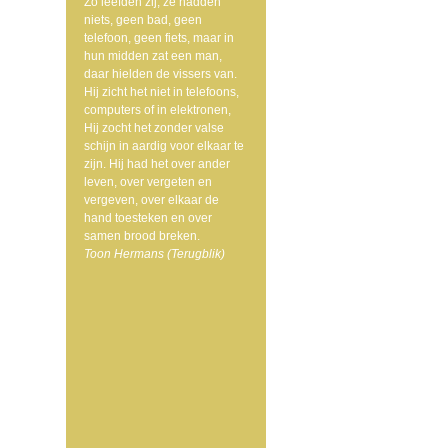
Zo leefden zij, ze hadden
niets, geen bad, geen
telefoon, geen fiets, maar in
hun midden zat een man,
daar hielden de vissers van.
Hij zicht het niet in telefoons,
computers of in elektronen,
Hij zocht het zonder valse
schijn in aardig voor elkaar te
zijn. Hij had het over ander
leven, over vergeten en
vergeven, over elkaar de
hand toesteken en over
samen brood breken.
Toon Hermans (Terugblik)