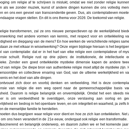
oging om religie af te schrijven is mislukt, omdat we niet zonder religie kunnen
n als we zonder muziek, kunst of andere dingen kunnen die ons volledig mens
n en ons een gevoel van transcendentie geven. Dus, als contemplatieven moet
ndaagse vragen stellen. En dit is ons thema voor 2026: De toekomst van religie.
religie transformeren, zal ze ons nieuwe perspectieven op de werkelijkheid bied
nwerking met andere vormen van kennis, met respect voor en ontwikkeling v
digheid en diepgang van de mens? En hoe werken de verschillende religies sam
staan ze met elkaar in wisselwerking? Onze eigen bijdrage hieraan is het begrijpe
ol van contemplatie: dat er in het hart van elke religie een contemplatieve of mys
nsie schuilt. Religie rust op drie pijlers: de institutionele, de intellectuele 
ieke. Zonder een goed ontwikkelde mystieke dimensie kapen de andere twe
ect van religie. De diepe bron van authentieke religie moet altijd de mystieke zijn. H
ersoonlijke en collectieve ervaring van God, van de ultieme werkelijkheid en v
kenis en het doel van alle dingen.
ontvouwt zich door en voorbij denken en verbeelding. Het is deze contempla
nsie van religie die een weg opent naar de gemeenschappelijke basis v
heid. Daarom is religie belangrijk en onvermijdelijk. Omdat het een steeds n
er is om verdeeldheid te overstijgen, onze verslaving aan oorlog en ge
rlijkheid en bedrog in het openbare leven, en om integriteit en waarheid, ja zelfs li
en de menselijke familie te herstellen.
oeten dus begrijpen waar religie voor dient en hoe ze zich kan ontwikkelen. Net 
s om ons heen verandert in de 21e eeuw, ondergaat ook religie een transformatie. D
fascinerend en belangrijk onderwerp, en daarom zullen we er het komende jaar