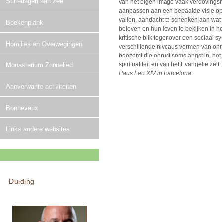
Stiltedagen aan Zee
van het eigen imago vaak verdovings
aanpassen aan een bepaalde visie op
vallen, aandacht te schenken aan wat w
Boekenplank
beleven en hun leven te bekijken in he
kritische blik tegenover een sociaal s
Homilies en Overwegingen
verschillende niveaus vormen van onr
boezemt die onrust soms angst in, net 
spiritualiteit en van het Evangelie zelf.
Monasterium Zonnelied
Paus Leo XIV in Barcelona
Aanverwante activiteiten
Bonnevaux
Links andere websites
Duiding