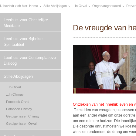
U bevindt zich hier:
Home
Stille Abdijdagen
...In Orval
Ongecategoriseerd
De vre
Leerhuis voor Christelijke
De vreugde van he
Meditatie
Leerhuis voor Bijbelse
Spiritualiteit
Leerhuis voor Contemplatieve
Dialoog
Stille Abdijdagen
...In Orval
...In Chimay
Fotoboek Orval
Ontdekken van het innerlijk leven en van
Fotoboek Chimay
Te midden van vreugden, successen e
aan een ander water om onze dorst te
Getuigenissen Chimay
om een ruimere horizon. Die innerlijke
Getuigenissen Orval
Die gezonde onrust moeten we koester
winst en rendement, de drang om voor