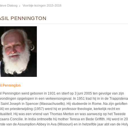
ieve Dialoog
Voorbije lezingen 2015-2016
ASIL PENNINGTON
il Pennington
il Pennington werd geboren in 1931 en stierf op 3 juni 2005 ten gevolge van zijn
wondingen opgelopen in een verkeersongeval. In 1951 trad hij in in de Trappistena
 Saint Joseph in Spencer (Massachusetts). Hij studeerde in Rome. Na zijn geloften
6) en priesterwijding (1957) werd hij er professor theologie, kerkelijk recht en
ritualiteit. Hij was een vriend van Thomas Merton en was aanwezig op het Tweede
icaans Concilie. In India ontmoette hij mother Teresa en Bede Griffith. Hij werd in 2
rste van de Assumption Abbey in Ava (Missouri) en in hetzelfde jaar abt van de Hol