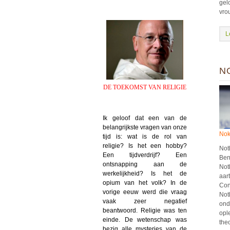
gelo
vro
L
N
DE TOEKOMST VAN RELIGIE
Ik geloof dat een van de
belangrijkste vragen van onze
Nok
tijd is: wat is de rol van
religie? Is het een hobby?
Not
Een tijdverdrijf? Een
Ben
ontsnapping aan de
Not
werkelijkheid? Is het de
aar
opium van het volk? In de
Con
vorige eeuw werd die vraag
Not
vaak zeer negatief
ond
beantwoord. Religie was ten
opl
einde. De wetenschap was
theo
bezig alle mysteries van de