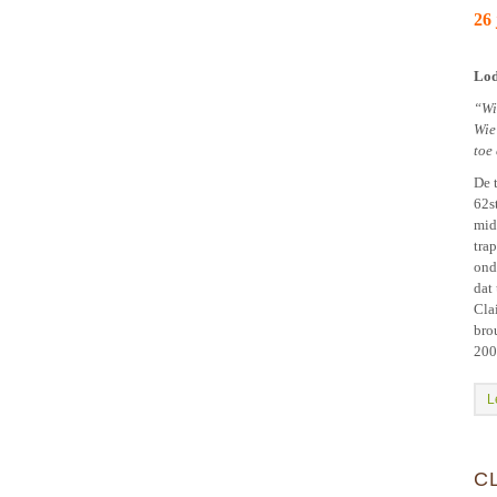
26 
Lod
“W
Wi
toe
De 
62s
mid
tra
ond
dat
Cla
bro
200
L
C