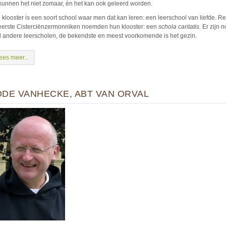
 kunnen het niet zomaar, én het kan ook geleerd worden.
 klooster is een soort school waar men dat kan leren: een leerschool van liefde. R
eerste Cisterciënzermonniken noemden hun klooster: een
schola caritatis.
Er zijn 
l andere leerscholen, de bekendste en meest voorkomende is het gezin.
ees meer...
ODE VANHECKE, ABT VAN ORVAL