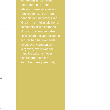
Zo leefden zij, ze hadden
niets, geen bad, geen
telefoon, geen fiets, maar in
hun midden zat een man,
daar hielden de vissers van.
Hij zicht het niet in telefoons,
computers of in elektronen,
Hij zocht het zonder valse
schijn in aardig voor elkaar te
zijn. Hij had het over ander
leven, over vergeten en
vergeven, over elkaar de
hand toesteken en over
samen brood breken.
Toon Hermans (Terugblik)
n.
e
,