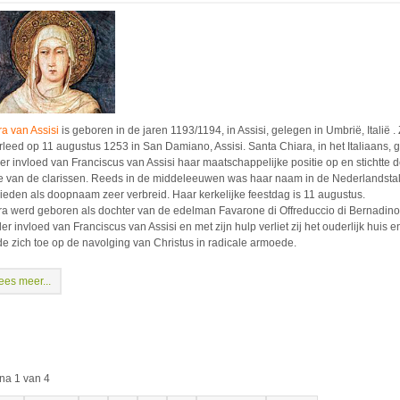
ra van Assisi
is geboren in de jaren 1193/1194, in Assisi, gelegen in Umbrië, Italië . 
rleed op 11 augustus 1253 in San Damiano, Assisi. Santa Chiara, in het Italiaans, g
er invloed van Franciscus van Assisi haar maatschappelijke positie op en stichtte 
e van de clarissen. Reeds in de middeleeuwen was haar naam in de Nederlandsta
ieden als doopnaam zeer verbreid. Haar kerkelijke feestdag is 11 augustus.
ra werd geboren als dochter van de edelman Favarone di Offreduccio di Bernadino
r invloed van Franciscus van Assisi en met zijn hulp verliet zij het ouderlijk huis e
de zich toe op de navolging van Christus in radicale armoede.
ees meer...
na 1 van 4