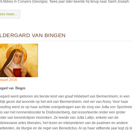
rit Abbey in Conyers (Georgia). Twee jaar later keerde hij terug naar Saint-Joseph.
ees meer...
ILDERGARD VAN BINGEN
maart 2016
degard van Bingen
degard werd geboren als tiende kind van graaf Hildebert van Bermersheim, in een
llijk gezin dat woonde op het slot van Bermersheim, niet ver van Alzey. Voor haar
oeding werd ze op haar achtste overgedragen aan de zorg van Jutta von Sponhei
is van het nonnenklooster te Disibodenberg, dat ressorteerde onder een groter
oster van benedictijner monniken. Ze leerde van Jutta Latijn, enkele van de
deleeuwse artes liberales, het lezen en interpreteren van de psalmen en andere
elteksten, de liturgie en de regel van Benedictus. Al op haar vijftiende jaar legt zij d