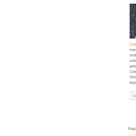
Cla
ove
ond
ord
geb
Cla
Onde
leg
L
Pagi