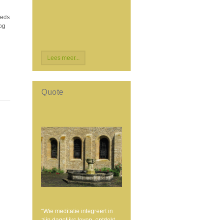
eeds
nog
Lees meer...
Quote
“Wie meditatie integreert in
zijn dagelijks leven, ontdekt