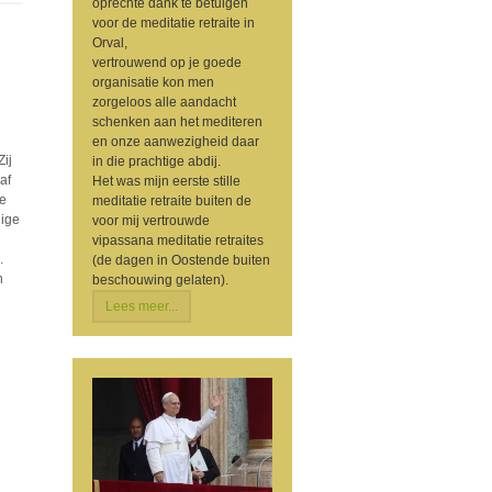
oprechte dank te betuigen
voor de meditatie retraite in
Orval,
vertrouwend op je goede
organisatie kon men
zorgeloos alle aandacht
schenken aan het mediteren
en onze aanwezigheid daar
Zij
in die prachtige abdij.
af
Het was mijn eerste stille
de
meditatie retraite buiten de
lige
voor mij vertrouwde
vipassana meditatie retraites
.
(de dagen in Oostende buiten
n
beschouwing gelaten).
Lees meer...