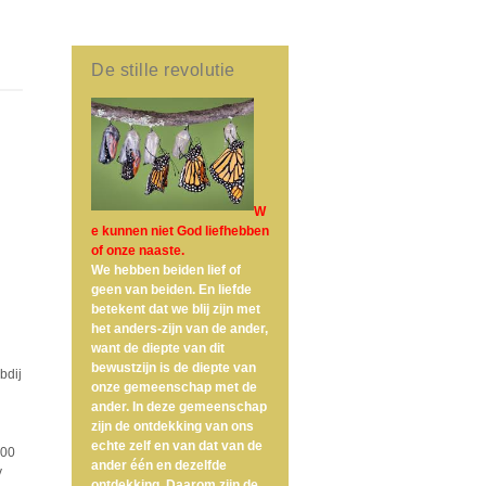
De stille revolutie
W
e kunnen niet God liefhebben
of onze naaste.
We hebben beiden lief of
geen van beiden. En liefde
betekent dat we blij zijn met
het anders-zijn van de ander,
want de diepte van dit
bewustzijn is de diepte van
bdij
onze gemeenschap met de
ander. In deze gemeenschap
zijn de ontdekking van ons
echte zelf en van dat van de
000
ander één en dezelfde
y
ontdekking. Daarom zijn de