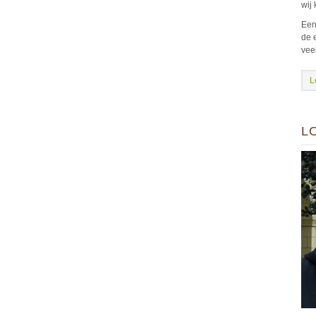
wij
Een
de 
vee
L
L