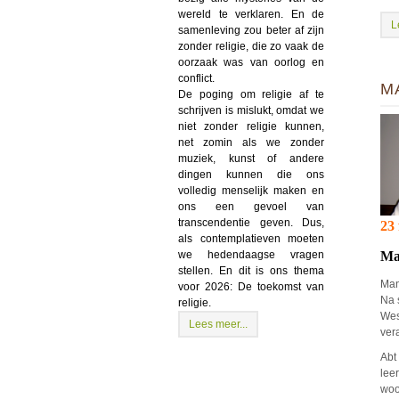
wereld te verklaren. En de
L
samenleving zou beter af zijn
zonder religie, die zo vaak de
oorzaak was van oorlog en
conflict.
M
De poging om religie af te
schrijven is mislukt, omdat we
niet zonder religie kunnen,
net zomin als we zonder
muziek, kunst of andere
dingen kunnen die ons
volledig menselijk maken en
ons een gevoel van
transcendentie geven. Dus,
2
3
als contemplatieven moeten
we hedendaagse vragen
Ma
stellen. En dit is ons thema
Man
voor 2026: De toekomst van
Na 
religie.
Wes
Lees meer...
ver
Abt
lee
wo