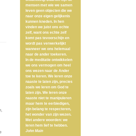
mensen met wie we samen
leven geen objecten die we
naar onze eigen gelijkenis
kunnen kneden. In hen
vinden we juist ons echte
zelf, want ons echte zelf
komt pas tevoorschijn en
wordt pas verwerkelijkt
wanneer we ons helemaal
naar de ander toekeren.
In de meditatie ontwikkelen
we ons vermogen om heel
ons wezen naar de Ander
toe te keren. We leren onze
naaste te laten zijn, precies
zoals we leren om God te
laten zijn. We leren onze
naaste niet te manipuleren
maar hem te eerbiedigen,
zijn belang te respecteren,
m,
het wonder van zijn wezen.
Met andere woorden: we
leren hem lief te hebben.
John Main
e