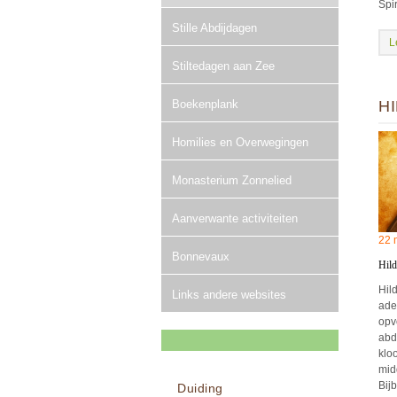
Spi
Stille Abdijdagen
L
Stiltedagen aan Zee
Boekenplank
H
Homilies en Overwegingen
Monasterium Zonnelied
Aanverwante activiteiten
22 
Bonnevaux
Hil
Hil
Links andere websites
ade
opv
abd
klo
mid
Bijb
Duiding