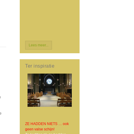
Lees meer...
Ter inspiratie
e
e
ZE HADDEN NIETS … ook
geen valse schijn!