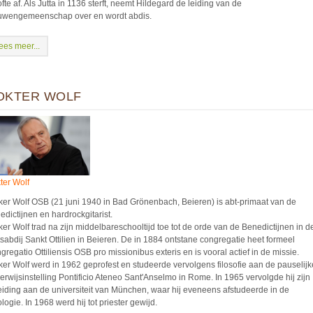
fte af. Als Jutta in 1136 sterft, neemt Hildegard de leiding van de
uwengemeenschap over en wordt abdis.
ees meer...
OKTER WOLF
ter Wolf
ker Wolf OSB (21 juni 1940 in Bad Grönenbach, Beieren) is abt-primaat van de
edictijnen en hardrockgitarist.
ker Wolf trad na zijn middelbareschooltijd toe tot de orde van de Benedictijnen in d
tsabdij Sankt Ottilien in Beieren. De in 1884 ontstane congregatie heet formeel
gregatio Ottiliensis OSB pro missionibus exteris en is vooral actief in de missie.
ker Wolf werd in 1962 geprofest en studeerde vervolgens filosofie aan de pauselijk
erwijsinstelling Pontificio Ateneo Sant'Anselmo in Rome. In 1965 vervolgde hij zijn
eiding aan de universiteit van München, waar hij eveneens afstudeerde in de
logie. In 1968 werd hij tot priester gewijd.