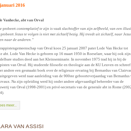
januari 201
6
e Vanhecke, abt van Orval
ie
probeert
contemplatief te zijn is vaak slachtoffer van zijn zelfbeeld, van een illusi
e
probeert
Jezus te volgen is niet met zichzelf bezig. Hij treedt uit zichzelf, naar Jezu
 en naar de anderen.”
trappistengemeenschap van Orval koos 25 januari 2007 pater Lode Van Hecke tot
te abt. Lode Van Hecke is geboren op 16 maart 1950 in Roeselare, waar hij ook zijn
delbare studies deed aan het Kleinseminarie. In november 1975 trad hij in bij de
ppisten van Orval. Hij studeerde filosofie en theologie aan de KU Leuven en schreef
er andere een gesmaakt boek over de religieuze ervaring bij Bernardus van Clairva
 uitgegeven werd naar aanleiding van de 900ste geboorteverjaardag van Bernardus
irvaux. Na zijn opleiding werd hij onder andere afgevaardigd beheerder van de
uwerij van Orval (1998-2001) en privé-secretaris van de generale abt in Rome (200
4).
ees meer...
LARA VAN ASSISI