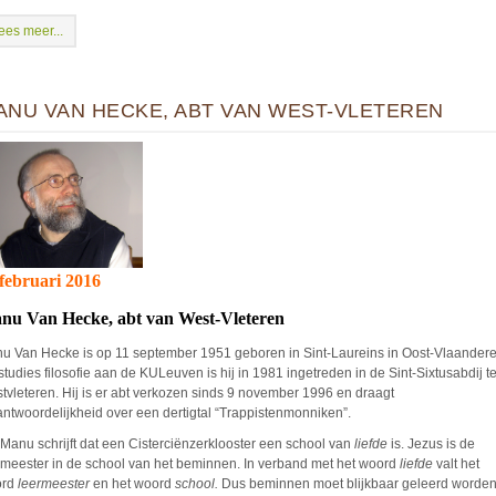
ees meer...
ANU VAN HECKE, ABT VAN WEST-VLETEREN
 februari
201
6
nu Van Hecke, abt van West-Vleteren
u Van Hecke is op 11 september 1951 geboren in Sint-Laureins in Oost-Vlaandere
studies filosofie aan de KULeuven is hij in 1981 ingetreden in de Sint-Sixtusabdij t
tvleteren. Hij is er abt verkozen sinds 9 november 1996 en draagt
antwoordelijkheid over een dertigtal “Trappistenmonniken”.
 Manu schrijft dat een Cisterciënzerklooster een school van
liefde
is. Jezus is de
rmeester in de school van het beminnen. In verband met het woord
liefde
valt het
ord
leermeester
en het woord
school.
Dus beminnen moet blijkbaar geleerd worden