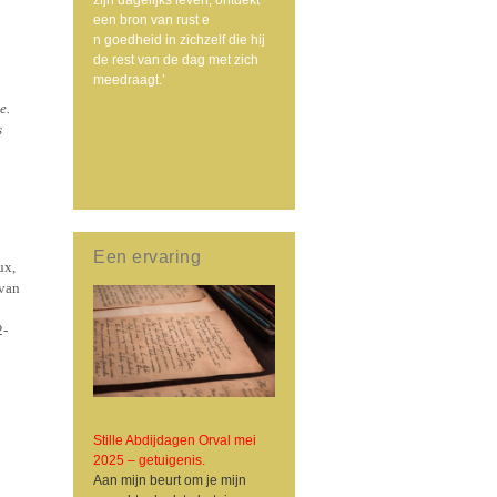
een bron van rust e
n goedheid in zichzelf die hij
de rest van de dag met zich
meedraagt.’
e.
s
Een ervaring
ux,
 van
2-
Stille Abdijdagen Orval mei
2025 – getuigenis.
Aan mijn beurt om je mijn