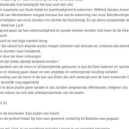
benadrukte hoe belangrijk het was voor een ziel
e waarheid van Gods liefde en barmhartigheid te erkennen. Wilfried Vanden Aven
ik van Westvleteren voegde hieraan toe dat de erkenning van onze tekortkoming
et belijden van onze zonden ons dichter bij God brengt. En op diens rouwprentje st
 tekst van Louf:
 groot gaan op hun edelmoedigheid en goede werken worden niet meer bij de Hee
acht.
stuurt ze met lege handen terug.
 die vanuit hun diepste wezen mogen schreien van ellende en, ondanks die ellend
ven dorsten naar heiligheid,
en door de Heer ontvangen
t zijn liefde rijkelijk bedeeld worden.”
aandeel van de mens in dit bevrijdende gebeuren is dus tot God naderen en spreke
tie en dialoog gaan staan en een angstige en verbergende houding verlaten,
ouding van de mens in de tuin van Eden die zich verbergt voor de hem zoekende 
ij tenslotte nog opgemerkt
er in deze psalm geen sprake is van zonden vergevende offerrituelen, hetgeen zou
en wijzen op een late ontstaansperiode van de psalm.
m 51
or de koorleider. Een psalm van David.
en de profeet Natan bij hem was geweest, omdat hij tot Batseba was gegaan.