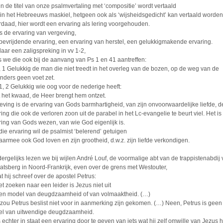
in de titel van onze psalmvertaling met ‘compositie’ wordt vertaald
t in het Hebreeuws maskiel, hetgeen ook als ‘wijsheidsgedicht’ kan vertaald worden
rdaad, hier wordt een ervaring als lering voorgehouden.
is de ervaring van vergeving,
bevrijdende ervaring, een ervaring van herstel, een gelukkigmakende ervaring.
aar een zaligspreking in vv 1-2,
s we die ook bij de aanvang van Ps 1 en 41 aantreffen:
, 1 Gelukkig de man die niet treedt in het overleg van de bozen, op de weg van de
nders geen voet zet.
1, 2 Gelukkig wie oog voor de nederige heeft:
t het kwaad, de Heer brengt hem ontzet.
eving is de ervaring van Gods barmhartigheid, van zijn onvoorwaardelijke liefde, d
ring die ook de verloren zoon uit de parabel in het Lc-evangelie te beurt viel. Het is
ring van Gods wezen, van wie God eigenlijk is.
die ervaring wil de psalmist ‘belerend’ getuigen
aarmee ook God loven en zijn grootheid, d.w.z. zijn liefde verkondigen.
 dergelijks lezen we bij wijlen André Louf, de voormalige abt van de trappistenabdij
atsberg in Noord-Frankrijk, even over de grens met Westouter,
at hij schreef over de apostel Petrus:
et zoeken naar een leider is Jezus niet uit
en model van deugdzaamheid of van volmaaktheid. (…)
 zou Petrus beslist niet voor in aanmerking zijn gekomen. (…) Neen, Petrus is geen
l van uitwendige deugdzaamheid.
s echter in staat een ervaring door te geven van iets wat hij zelf omwille van Jezus h