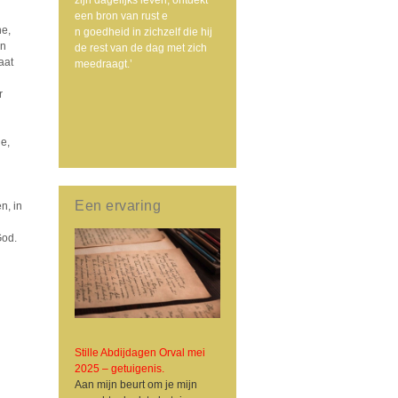
een bron van rust e
ne,
n goedheid in zichzelf die hij
en
de rest van de dag met zich
aat
meedraagt.’
r
e,
Een ervaring
n, in
God.
Stille Abdijdagen Orval mei
2025 – getuigenis.
Aan mijn beurt om je mijn