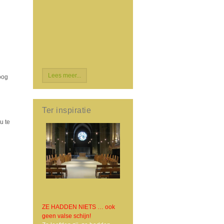
Lees meer...
 oog
Ter inspiratie
u te
ZE HADDEN NIETS … ook
geen valse schijn!