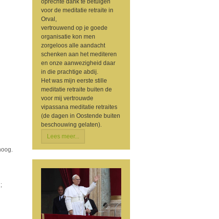
oprechte dank te betuigen
voor de meditatie retraite in
Orval,
vertrouwend op je goede
organisatie kon men
zorgeloos alle aandacht
schenken aan het mediteren
en onze aanwezigheid daar
in die prachtige abdij.
Het was mijn eerste stille
meditatie retraite buiten de
voor mij vertrouwde
vipassana meditatie retraites
(de dagen in Oostende buiten
beschouwing gelaten).
Lees meer...
hoog.
;