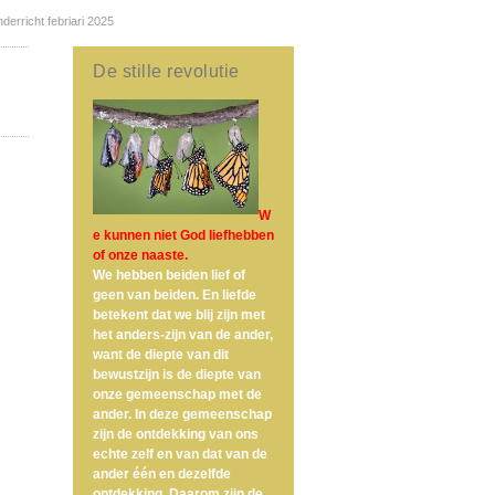
nderricht febriari 2025
De stille revolutie
W
e kunnen niet God liefhebben
of onze naaste.
We hebben beiden lief of
geen van beiden. En liefde
betekent dat we blij zijn met
het anders-zijn van de ander,
want de diepte van dit
bewustzijn is de diepte van
onze gemeenschap met de
ander. In deze gemeenschap
zijn de ontdekking van ons
echte zelf en van dat van de
ander één en dezelfde
ontdekking. Daarom zijn de