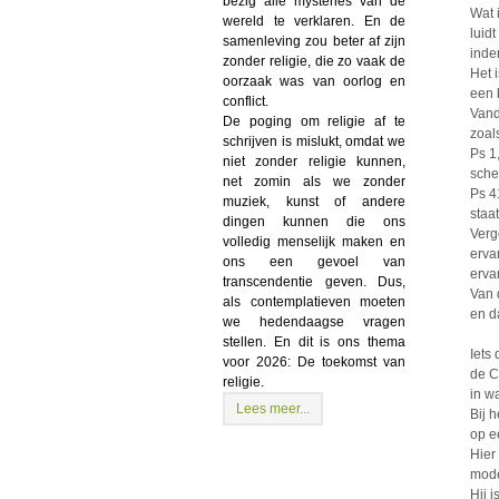
bezig alle mysteries van de
Wat 
wereld te verklaren. En de
luid
samenleving zou beter af zijn
inde
zonder religie, die zo vaak de
Het 
oorzaak was van oorlog en
een 
conflict.
Vand
De poging om religie af te
zoal
schrijven is mislukt, omdat we
Ps 1
niet zonder religie kunnen,
sche
net zomin als we zonder
Ps 4
muziek, kunst of andere
staa
dingen kunnen die ons
Verg
volledig menselijk maken en
erva
ons een gevoel van
erva
transcendentie geven. Dus,
Van 
als contemplatieven moeten
en d
we hedendaagse vragen
stellen. En dit is ons thema
Iets
voor 2026: De toekomst van
de C
religie.
in w
Lees meer...
Bij h
op e
Hier
mode
Hij i