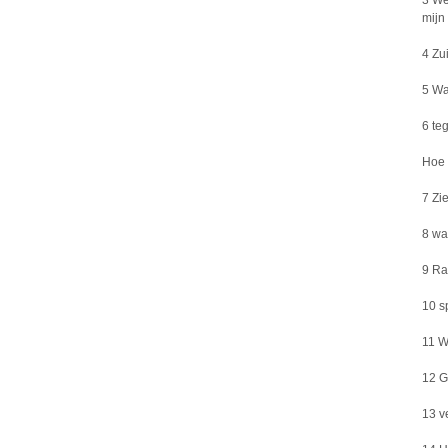
3 We
mijn
4 Zu
5 Wa
6 te
Hoe G
7 Zi
8 waa
9 Ra
10 s
11 W
12 G
13 v