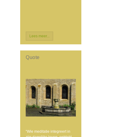
Lees meer...
Quote
“Wie meditatie integreert in
zijn dagelijks leven, ontdekt