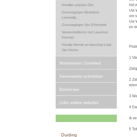
het 
Homilies priester Dirk
Uw W
Overwegingen Bénédicte
om s
Lemmelijn.
Uw W
Overwegingen Sim D'Hertefelt
en d
Vastenmediteren met Laurence
freeman
Homilie Monnik en bisschop Lode
Psal
Van Hecke
1 Va
Monasterium Zonnelied
Zali
Aanverwante activiteiten
2 Za
wien
Bonnevaux
3 Wa
Links andere websites
4 Da
ik v
5 To
Duiding