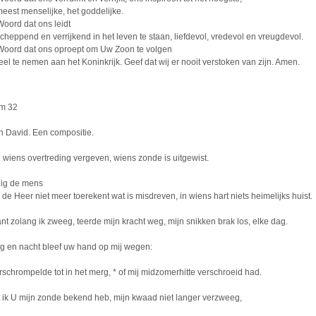
meest menselijke, het goddelijke.
oord dat ons leidt
cheppend en verrijkend in het leven te staan, liefdevol, vredevol en vreugdevol.
oord dat ons oproept om Uw Zoon te volgen
eel te nemen aan het Koninkrijk. Geef dat wij er nooit verstoken van zijn. Amen.
m 32
n David. Een compositie.
g wiens overtreding vergeven, wiens zonde is uitgewist.
lig de mens
 de Heer niet meer toerekent wat is misdreven, in wiens hart niets heimelijks huist.
nt zolang ik zweeg, teerde mijn kracht weg, mijn snikken brak los, elke dag.
g en nacht bleef uw hand op mij wegen:
erschrompelde tot in het merg, * of mij midzomerhitte verschroeid had.
t ik U mijn zonde bekend heb, mijn kwaad niet langer verzweeg,