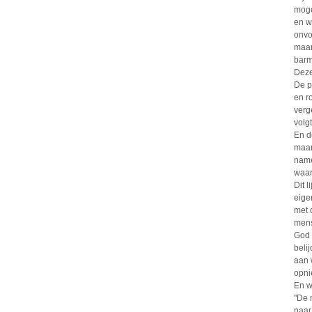
moge
en w
onvo
maar
barm
Deze
De p
en r
verg
volg
En d
maar
name
waar
Dit 
eigen
met 
mens
God 
beli
aan 
opni
En w
"De 
naar 