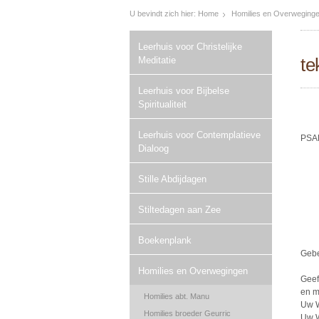
U bevindt zich hier:
Home
Homilies en Overweging
Leerhuis voor Christelijke
te
Meditatie
Leerhuis voor Bijbelse
Spiritualiteit
Leerhuis voor Contemplatieve
PSA
Dialoog
Stille Abdijdagen
Stiltedagen aan Zee
Boekenplank
Geb
Homilies en Overwegingen
Geef
en m
Homilies abt. Manu
Uw W
Homilies broeder Geurric
Uw W