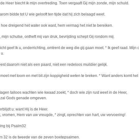
: de Heer biecht ik mijn overtreding. Toen vergaaft Gij mijn zonde, mijn schuld.
arom bidde tot U wie gelooft ten tijde dat hij zich belaagd weet.
 hoe dreigend het water ook wast, hem vermag het niet te bereiken.
, mijn schutse, ontheft mij van druk, bevrijding schept Gij rondom mij.
zicht geef Ik u, onderrichting, omtrent de weg die gij gaan moet. * Ik geef raad. Mijn
 u.
est daarom niet als een paard, niet een redeloos muildier gelijk.
moet met toom en met bit zijn koppigheid weten te breken. * Want anders komt het 
lagen talloos wachten wie kwaad zoekt, * doch wie zijn rust weet in de Heer,
zal Gods genade omgeven.
rblijdt u: want Hij is de Heer.
t, vromen, Hem van uw vreugde, * zingt, oprechten van hart, uw vervoering!
ing bij Psalm32
m 32 is de tweede van de zeven boetepsalmen.