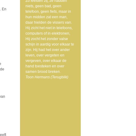
Zo leefden zij, ze hadden
niets, geen bad, geen
. En
telefoon, geen fiets, maar in
hun midden zat een man,
daar hielden de vissers van.
Hij zicht het niet in telefoons,
computers of in elektronen,
Hij zocht het zonder valse
schijn in aardig voor elkaar te
zijn. Hij had het over ander
leven, over vergeten en
vergeven, over elkaar de
e
hand toesteken en over
 de
samen brood breken.
Toon Hermans (Terugblik)
 van
eeft