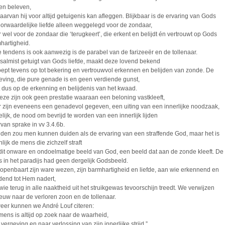
n beleven,
aarvan hij voor altijd getuigenis kan afleggen. Blijkbaar is de ervaring van Gods
orwaardelijke liefde alleen weggelegd voor de zondaar,
 wel voor de zondaar die ‘terugkeert’, die erkent en belijdt én vertrouwt op Gods
hartigheid.
 tendens is ook aanwezig is de parabel van de farizeeër en de tollenaar.
salmist getuigt van Gods liefde, maakt deze lovend bekend
oept tevens op tot bekering en vertrouwvol erkennen en belijden van zonde. De
eving, die pure genade is en geen verdiende gunst,
t dus op de erkenning en belijdenis van het kwaad.
eze zijn ook geen prestatie waaraan een beloning vastkleeft,
 zijn eveneens een genadevol gegeven, een uiting van een innerlijke noodzaak,
lijk, de nood om bevrijd te worden van een innerlijk lijden
van sprake in vv 3.4.6b.
lijden zou men kunnen duiden als de ervaring van een straffende God, maar het is
lijk de mens die zichzelf straft
dit onware en ondoelmatige beeld van God, een beeld dat aan de zonde kleeft. De
 in het paradijs had geen dergelijk Godsbeeld.
openbaart zijn ware wezen, zijn barmhartigheid en liefde, aan wie erkennend en
jdend tot Hem nadert,
wie terug in alle naaktheid uit het struikgewas tevoorschijn treedt. We verwijzen
euw naar de verloren zoon en de tollenaar.
eer kunnen we André Louf citeren:
mens is altijd op zoek naar de waarheid,
vergeving en naar verlossing van zijn innerlijke strijd.”