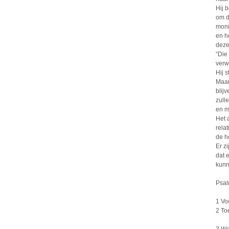
Hij 
om d
monn
en h
deze
“Die
verw
Hij 
Maar
blij
zull
en me
Het 
rela
de h
Er z
dat 
kunn
Psal
1 Vo
2 To