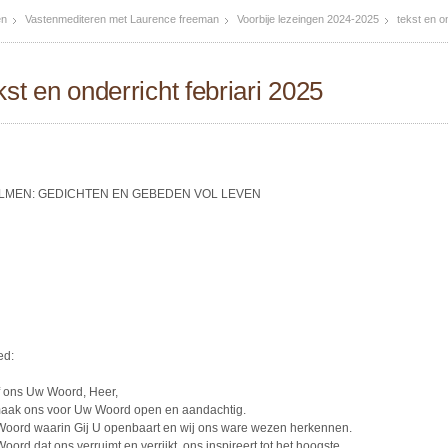
en
Vastenmediteren met Laurence freeman
Voorbije lezeingen 2024-2025
tekst en o
kst en onderricht febriari 2025
LMEN: GEDICHTEN EN GEBEDEN VOL LEVEN
ed:
 ons Uw Woord, Heer,
aak ons voor Uw Woord open en aandachtig.
oord waarin Gij U openbaart en wij ons ware wezen herkennen.
oord dat ons verruimt en verrijkt, ons inspireert tot het hoogste,