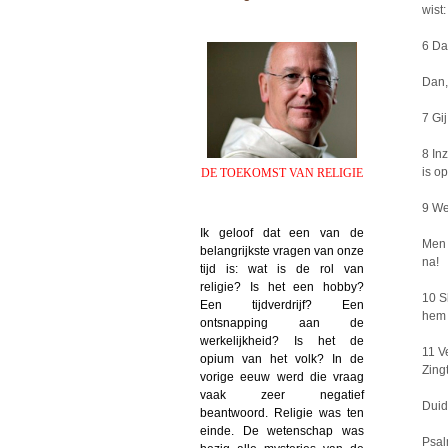
wist
6 Da
Dan,
7 Gij
8 In
is op
DE TOEKOMST VAN RELIGIE
9 We
Ik geloof dat een van de
Men 
belangrijkste vragen van onze
na!
tijd is: wat is de rol van
religie? Is het een hobby?
10 S
Een tijdverdrijf? Een
hem 
ontsnapping aan de
werkelijkheid? Is het de
11 Ve
opium van het volk? In de
Zing
vorige eeuw werd die vraag
vaak zeer negatief
Duid
beantwoord. Religie was ten
einde. De wetenschap was
Psal