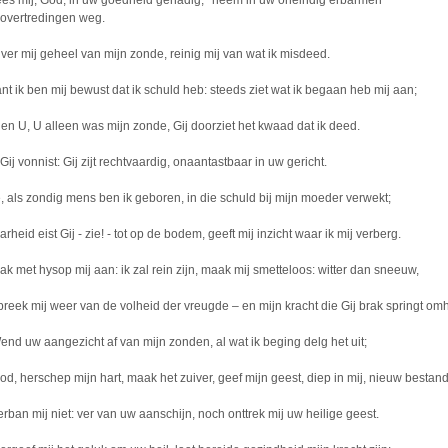
es mij, God, in uw goedheid genadig,* neem in uw oneindig erbarmen
 overtredingen weg.
iver mij geheel van mijn zonde, reinig mij van wat ik misdeed.
nt ik ben mij bewust dat ik schuld heb: steeds ziet wat ik begaan heb mij aan;
gen U, U alleen was mijn zonde, Gij doorziet het kwaad dat ik deed.
ij vonnist: Gij zijt rechtvaardig, onaantastbaar in uw gericht.
e, als zondig mens ben ik geboren, in die schuld bij mijn moeder verwekt;
rheid eist Gij - zie! - tot op de bodem, geeft mij inzicht waar ik mij verberg.
ak met hysop mij aan: ik zal rein zijn, maak mij smetteloos: witter dan sneeuw,
preek mij weer van de volheid der vreugde – en mijn kracht die Gij brak springt om
end uw aangezicht af van mijn zonden, al wat ik beging delg het uit;
od, herschep mijn hart, maak het zuiver, geef mijn geest, diep in mij, nieuw bestand
erban mij niet: ver van uw aanschijn, noch onttrek mij uw heilige geest.