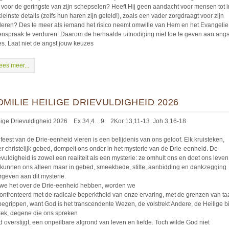
t voor de geringste van zijn schepselen? Heeft Hij geen aandacht voor mensen tot i
leinste details (zelfs hun haren zijn geteld!), zoals een vader zorgdraagt voor zijn
deren? Des te meer als iemand het risico neemt omwille van Hem en het Evangelie
enspraak te verduren. Daarom de herhaalde uitnodiging niet toe te geven aan angs
es. Laat niet de angst jouw keuzes
ees meer...
OMILIE HEILIGE DRIEVULDIGHEID 2026
lige Drievuldigheid 2026 Ex 34,4…9 2Kor 13,11-13 Joh 3,16-18
 feest van de Drie-eenheid vieren is een belijdenis van ons geloof. Elk kruisteken,
er christelijk gebed, dompelt ons onder in het mysterie van de Drie-eenheid. De
evuldigheid is zowel een realiteit als een mysterie: ze omhult ons en doet ons leven
kunnen ons alleen maar in gebed, smeekbede, stilte, aanbidding en dankzegging
rgeven aan dit mysterie.
 we het over de Drie-eenheid hebben, worden we
onfronteerd met de radicale beperktheid van onze ervaring, met de grenzen van ta
begrippen, want God is het transcendente Wezen, de volstrekt Andere, de Heilige bi
stek, degene die ons spreken
ijd overstijgt, een onpeilbare afgrond van leven en liefde. Toch wilde God niet