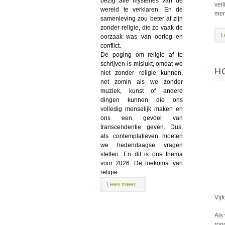
bezig alle mysteries van de
vei
wereld te verklaren. En de
men
samenleving zou beter af zijn
zonder religie, die zo vaak de
L
oorzaak was van oorlog en
conflict.
De poging om religie af te
schrijven is mislukt, omdat we
H
niet zonder religie kunnen,
net zomin als we zonder
muziek, kunst of andere
dingen kunnen die ons
volledig menselijk maken en
ons een gevoel van
transcendentie geven. Dus,
als contemplatieven moeten
we hedendaagse vragen
stellen. En dit is ons thema
voor 2026: De toekomst van
religie.
Lees meer...
Vij
Als
ron