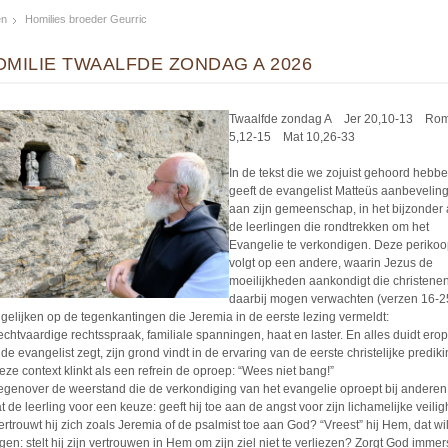
en
Homilies broeder Geurric
OMILIE TWAALFDE ZONDAG A 2026
Twaalfde zondag A Jer 20,10-13 Ro
5,12-15 Mat 10,26-33
In de tekst die we zojuist gehoord hebbe
geeft de evangelist Matteüs aanbevelin
aan zijn gemeenschap, in het bijzonder
de leerlingen die rondtrekken om het
Evangelie te verkondigen. Deze periko
volgt op een andere, waarin Jezus de
moeilijkheden aankondigt die christene
daarbij mogen verwachten (verzen 16-2
 gelijken op de tegenkantingen die Jeremia in de eerste lezing vermeldt:
echtvaardige rechtsspraak, familiale spanningen, haat en laster. En alles duidt erop
de evangelist zegt, zijn grond vindt in de ervaring van de eerste christelijke prediki
deze context klinkt als een refrein de oproep: “Wees niet bang!”
enover de weerstand die de verkondiging van het evangelie oproept bij anderen
t de leerling voor een keuze: geeft hij toe aan de angst voor zijn lichamelijke veili
vertrouwt hij zich zoals Jeremia of de psalmist toe aan God? “Vreest” hij Hem, dat wi
gen: stelt hij zijn vertrouwen in Hem om zijn ziel niet te verliezen? Zorgt God immer