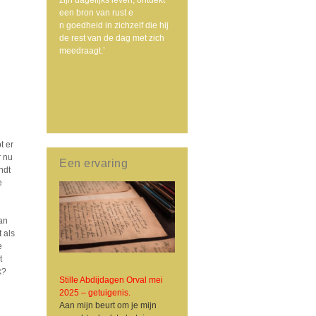
een bron van rust e
n goedheid in zichzelf die hij
de rest van de dag met zich
meedraagt.’
t er
r nu
Een ervaring
ndt
e
an
 als
e
t
k?
Stille Abdijdagen Orval mei
2025 – getuigenis.
Aan mijn beurt om je mijn