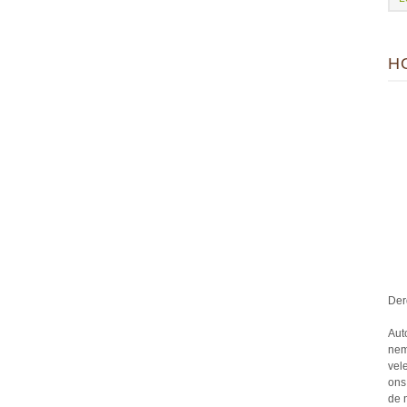
H
Der
Aut
nem
vel
ons
de 