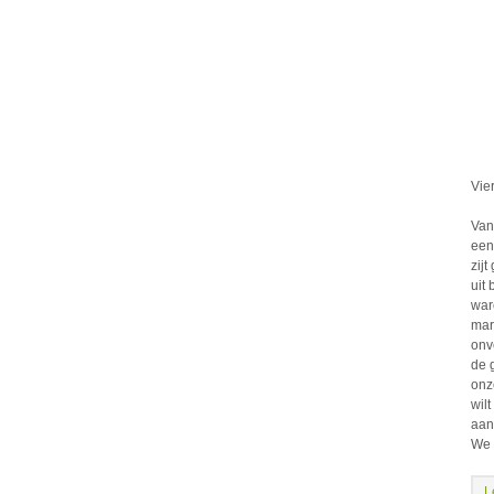
Vie
Van
een
zij
uit
war
mar
onv
de 
onze
wil
aan
We 
L