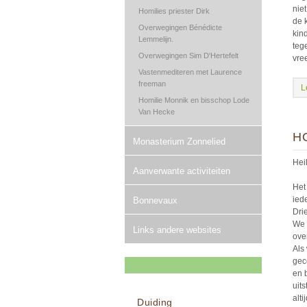
nie
Homilies priester Dirk
de k
Overwegingen Bénédicte
kin
Lemmelijn.
teg
Overwegingen Sim D'Hertefelt
vre
Vastenmediteren met Laurence
freeman
L
Homilie Monnik en bisschop Lode
Van Hecke
H
Monasterium Zonnelied
Hei
Aanverwante activiteiten
Het
ied
Bonnevaux
Dri
We 
Links andere websites
ove
Als
gec
en 
uit
alt
Duiding