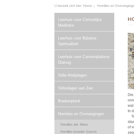
U bevindt zich hier:
Home
Homilies en Overweging
H
Leerhuis voor Christelijke
Meditatie
Leerhuis voor Bijbelse
Spiritualiteit
Leerhuis voor Contemplatieve
Dialoog
Stille Abdijdagen
Stiltedagen aan Zee
Die
onr
Boekenplank
wat 
In 
Homilies en Overwegingen
Teg
staa
Homilies abt. Manu
of 
Homilies broeder Geurric
zeg