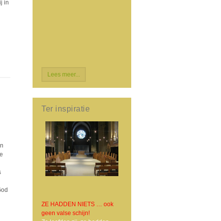
j in
Lees meer...
Ter inspiratie
en
de
s
God
ZE HADDEN NIETS … ook
geen valse schijn!