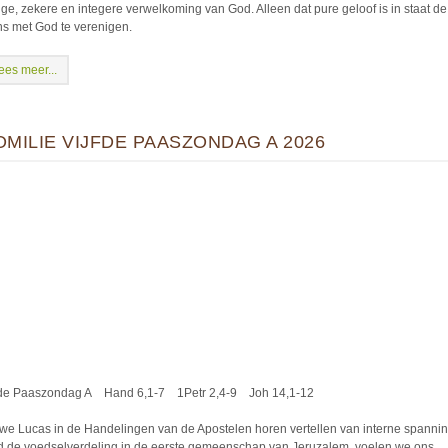
lige, zekere en integere verwelkoming van God. Alleen dat pure geloof is in staat de
s met God te verenigen.
ees meer...
OMILIE VIJFDE PAASZONDAG A 2026
fde Paaszondag A Hand 6,1-7 1Petr 2,4-9 Joh 14,1-12
 we Lucas in de Handelingen van de Apostelen horen vertellen van interne spanni
d de voedselverdeling in de eerste gemeenschap van Jeruzalem, voelen we ons