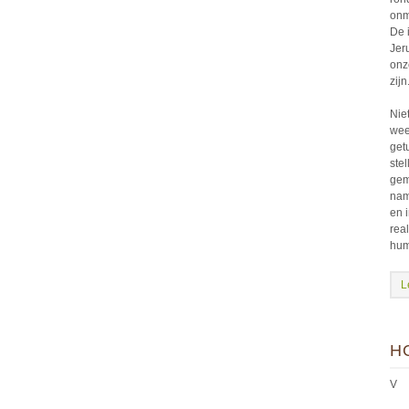
onm
De 
Jer
onz
zijn
Nie
wee
get
stel
gem
nam
en i
rea
hum
L
H
V