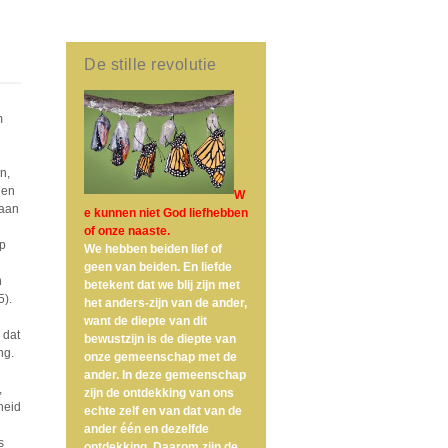
De stille revolutie
m
n,
gen
W
 aan
e kunnen niet God liefhebben
of onze naaste.
op
We hebben beiden lief of
geen van beiden. En liefde
n
betekent dat we blij zijn met
5).
het anders-zijn van de ander,
want de diepte van dit
 dat
bewustzijn is de diepte van
ng.
onze gemeenschap met de
ander. In deze gemeenschap
,
zijn de ontdekking van ons
gheid
echte zelf en van dat van de
l
ander één en dezelfde
s
ontdekking. Daarom zijn de