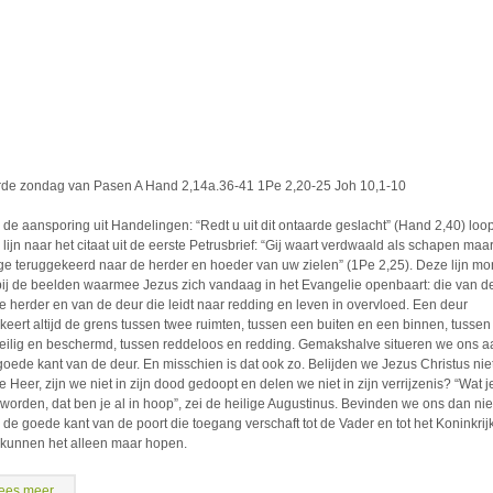
rde zondag van Pasen A Hand 2,14a.36-41 1Pe 2,20-25 Joh 10,1-10
 de aansporing uit Handelingen: “Redt u uit dit ontaarde geslacht” (Hand 2,40) loop
 lijn naar het citaat uit de eerste Petrusbrief: “Gij waart verdwaald als schapen maa
t ge teruggekeerd naar de herder en hoeder van uw zielen” (1Pe 2,25). Deze lijn mo
 bij de beelden waarmee Jezus zich vandaag in het Evangelie openbaart: die van d
e herder en van de deur die leidt naar redding en leven in overvloed. Een deur
keert altijd de grens tussen twee ruimten, tussen een buiten en een binnen, tussen
eilig en beschermd, tussen reddeloos en redding. Gemakshalve situeren we ons a
goede kant van de deur. En misschien is dat ook zo. Belijden we Jezus Christus niet
 Heer, zijn we niet in zijn dood gedoopt en delen we niet in zijn verrijzenis? “Wat j
t worden, dat ben je al in hoop”, zei de heilige Augustinus. Bevinden we ons dan nie
 de goede kant van de poort die toegang verschaft tot de Vader en tot het Koninkrij
kunnen het alleen maar hopen.
ees meer...