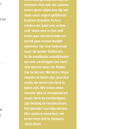
n
mensen met wie we samen
leven geen objecten die we
naar onze eigen gelijkenis
t en
kunnen kneden. In hen
vinden we juist ons echte
zelf, want ons echte zelf
komt pas tevoorschijn en
wordt pas verwerkelijkt
wanneer we ons helemaal
naar de ander toekeren.
In de meditatie ontwikkelen
we ons vermogen om heel
ons wezen naar de Ander
toe te keren. We leren onze
naaste te laten zijn, precies
zoals we leren om God te
laten zijn. We leren onze
.
naaste niet te manipuleren
maar hem te eerbiedigen,
zijn belang te respecteren,
het wonder van zijn wezen.
al
Met andere woorden: we
j
leren hem lief te hebben.
John Main