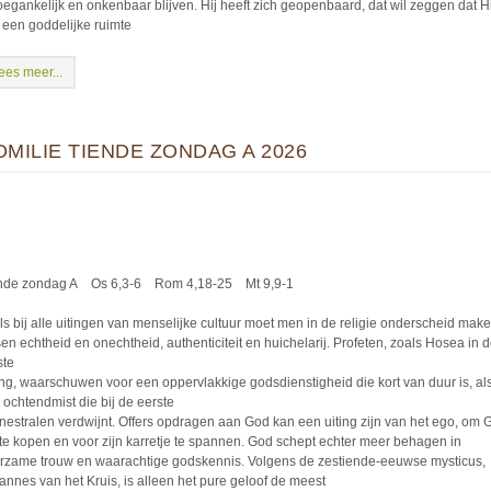
oegankelijk en onkenbaar blijven. Hij heeft zich geopenbaard, dat wil zeggen dat Hi
 een goddelijke ruimte
ees meer...
OMILIE TIENDE ZONDAG A 2026
nde zondag A Os 6,3-6 Rom 4,18-25 Mt 9,9-1
ls bij alle uitingen van menselijke cultuur moet men in de religie onderscheid mak
sen echtheid en onechtheid, authenticiteit en huichelarij. Profeten, zoals Hosea in 
ste
ing, waarschuwen voor een oppervlakkige godsdienstigheid die kort van duur is, al
 ochtendmist die bij de eerste
nestralen verdwijnt. Offers opdragen aan God kan een uiting zijn van het ego, om 
te kopen en voor zijn karretje te spannen. God schept echter meer behagen in
rzame trouw en waarachtige godskennis. Volgens de zestiende-eeuwse mysticus,
annes van het Kruis, is alleen het pure geloof de meest