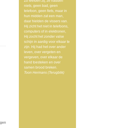
Zo leefden zij, ze hadden
niets, geen bad, geen
telefoon, geen fiets, maar in
hun midden zat een man,
daar hielden de vissers van.
Hij zicht het niet in telefoons,
computers of in elektronen,
Hij zocht het zonder valse
schijn in aardig voor elkaar te
zijn. Hij had het over ander
leven, over vergeten en
vergeven, over elkaar de
hand toesteken en over
samen brood breken.
Toon Hermans (Terugblik)
ngen