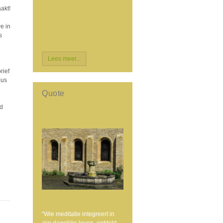
akt!
e in
s
Lees meer...
rief
zus
Quote
nd
“Wie meditatie integreert in
zijn dagelijks leven, ontdekt