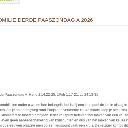
OMILIE DERDE PAASZONDAG A 2026
de Paaszondag A Hand 2,14.22-28; 1Petr 1,17-21; Lc 24,13-35
omobilisten onder u weten hoe belangrijk het is bij een kruispunt de juiste afslag te
en. Als je op de ringweg rond Parijs een verkeerde keuze maakt, loop je het risico
e kilometers te moeten omrijden. Ieder kruispunt betekent het maken van een keuze.
 leven geen aaneenschakeling van kruispunten en dus van het maken van keuzes?
middeleeuwen plaatste men op een kruispunt vaak een kruis. De reiziger kon bij dit