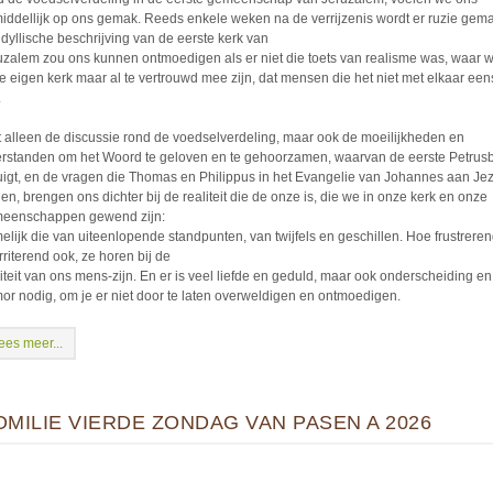
iddellijk op ons gemak. Reeds enkele weken na de verrijzenis wordt er ruzie gema
idyllische beschrijving van de eerste kerk van
uzalem zou ons kunnen ontmoedigen als er niet die toets van realisme was, waar w
e eigen kerk maar al te vertrouwd mee zijn, dat mensen die het niet met elkaar een
.
t alleen de discussie rond de voedselverdeling, maar ook de moeilijkheden en
rstanden om het Woord te geloven en te gehoorzamen, waarvan de eerste Petrusb
uigt, en de vragen die Thomas en Philippus in het Evangelie van Johannes aan Je
len, brengen ons dichter bij de realiteit die de onze is, die we in onze kerk en onze
eenschappen gewend zijn:
elijk die van uiteenlopende standpunten, van twijfels en geschillen. Hoe frustrere
rriterend ook, ze horen bij de
liteit van ons mens-zijn. En er is veel liefde en geduld, maar ook onderscheiding en
or nodig, om je er niet door te laten overweldigen en ontmoedigen.
ees meer...
OMILIE VIERDE ZONDAG VAN PASEN A 2026