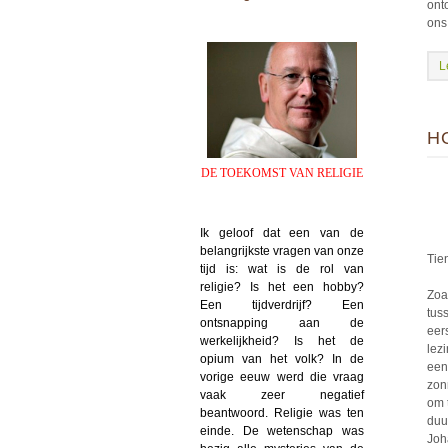
ont
ons
L
H
DE TOEKOMST VAN RELIGIE
Ik geloof dat een van de
belangrijkste vragen van onze
Tie
tijd is: wat is de rol van
religie? Is het een hobby?
Zoa
Een tijdverdrijf? Een
tus
ontsnapping aan de
eer
werkelijkheid? Is het de
lez
opium van het volk? In de
een
vorige eeuw werd die vraag
zon
vaak zeer negatief
om 
beantwoord. Religie was ten
duu
einde. De wetenschap was
Joh