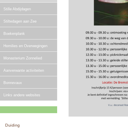
Stille Abdijdagen
Stiltedagen aan Zee
Boekenplank
Homilies en Overwegingen
Monasterium Zonnelied
Aanverwante activiteiten
Bonnevaux
Links andere websites
Duiding