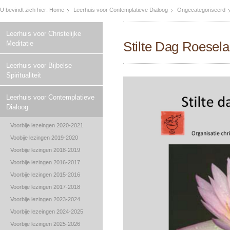
U bevindt zich hier:
Home
Leerhuis voor Contemplatieve Dialoog
Ongecategoriseerd
Leerhuis voor Christelijke
Stilte Dag Roesela
Meditatie
Leerhuis voor Bijbelse
Spiritualiteit
Leerhuis voor Contemplatieve
Dialoog
Voorbije lezeingen 2020-2021
Voobije lezingen 2019-2020
Voorbije lezingen 2018-2019
Voorbije lezingen 2016-2017
Voorbije lezingen 2015-2016
Voorbije lezingen 2017-2018
Voorbije lezingen 2023-2024
Voorbije lezeingen 2024-2025
Voorbije lezingen 2025-2026