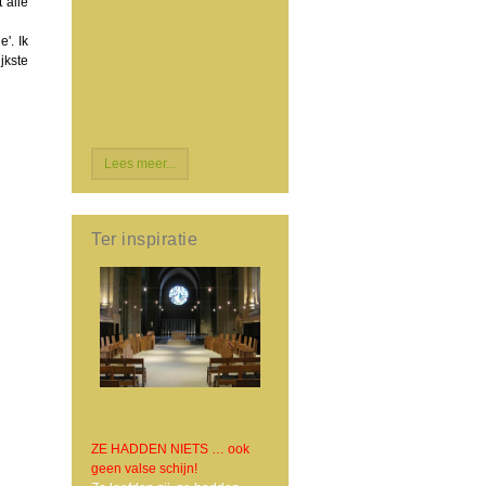
 alle
'. Ik
jkste
Lees meer...
Ter inspiratie
ZE HADDEN NIETS … ook
geen valse schijn!