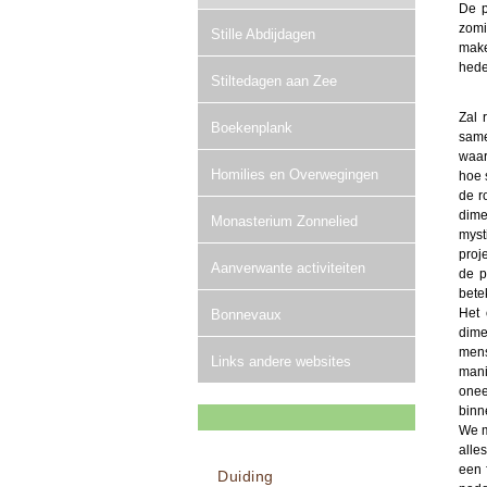
De p
zomi
Stille Abdijdagen
make
hede
Stiltedagen aan Zee
Zal 
Boekenplank
same
waar
Homilies en Overwegingen
hoe 
de r
dime
Monasterium Zonnelied
myst
proj
Aanverwante activiteiten
de p
bete
Het 
Bonnevaux
dime
mens
Links andere websites
mani
onee
binn
We m
alle
een 
Duiding