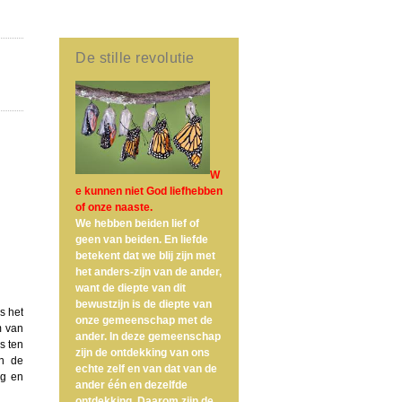
De stille revolutie
W
e kunnen niet God liefhebben
of onze naaste.
We hebben beiden lief of
geen van beiden. En liefde
betekent dat we blij zijn met
het anders-zijn van de ander,
want de diepte van dit
bewustzijn is de diepte van
Is het
onze gemeenschap met de
m van
ander. In deze gemeenschap
s ten
zijn de ontdekking van ons
En de
echte zelf en van dat van de
og en
ander één en dezelfde
ontdekking. Daarom zijn de