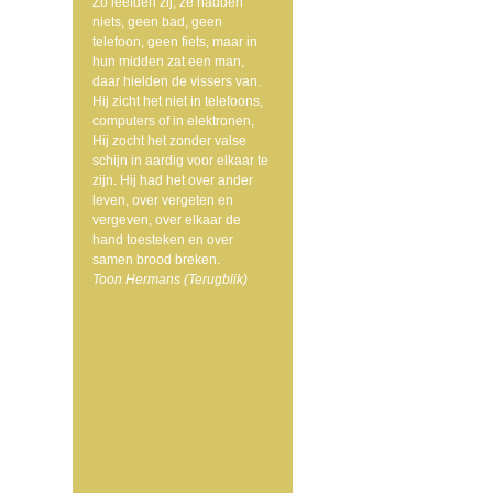
Zo leefden zij, ze hadden
niets, geen bad, geen
telefoon, geen fiets, maar in
hun midden zat een man,
daar hielden de vissers van.
Hij zicht het niet in telefoons,
computers of in elektronen,
Hij zocht het zonder valse
schijn in aardig voor elkaar te
zijn. Hij had het over ander
leven, over vergeten en
vergeven, over elkaar de
hand toesteken en over
samen brood breken.
Toon Hermans (Terugblik)