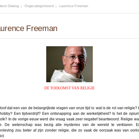
ieve Dialoog
Ongecategoriseerd
Laurence Freeman
aurence Freeman
DE TOEKOMST VAN RELIGIE
loof dat een van de belangrijkste vragen van onze tijd is: wat is de rol van religie? 
hobby? Een tijdverdrijf? Een ontsnapping aan de werkelijkheid? Is het de opiu
volk? In de vorige eeuw werd die vraag vaak zeer negatief beantwoord. Religie wa
e. De wetenschap was bezig alle mysteries van de wereld te verklaren. 
nleving zou beter af zijn zonder religie, die zo vaak de oorzaak was van oorl
ict.