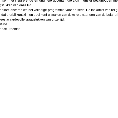
nken met inspirerende en originele docenten die zich intensief bezighouden met
gstukken van onze tijd.
enkort lanceren we het volledige programma voor de serie 'De toekomst van religie
 dat u erbij kunt zijn en deel kunt uitmaken van deze reis naar een van de belangri
eest waardevolle vraagstukken van onze tijd.
iefde.
ence Freeman