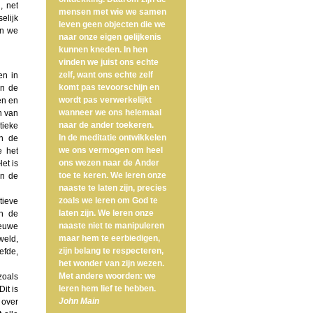
, net
mensen met wie we samen
elijk
leven geen objecten die we
en we
naar onze eigen gelijkenis
kunnen kneden. In hen
vinden we juist ons echte
zelf, want ons echte zelf
en in
komt pas tevoorschijn en
an de
wordt pas verwerkelijkt
en en
wanneer we ons helemaal
n van
naar de ander toekeren.
tieke
In de meditatie ontwikkelen
en de
we ons vermogen om heel
e het
ons wezen naar de Ander
et is
toe te keren. We leren onze
an de
naaste te laten zijn, precies
zoals we leren om God te
tieve
laten zijn. We leren onze
an de
naaste niet te manipuleren
ieuwe
maar hem te eerbiedigen,
weld,
zijn belang te respecteren,
efde,
het wonder van zijn wezen.
Met andere woorden: we
zoals
leren hem lief te hebben.
it is
John Main
 over