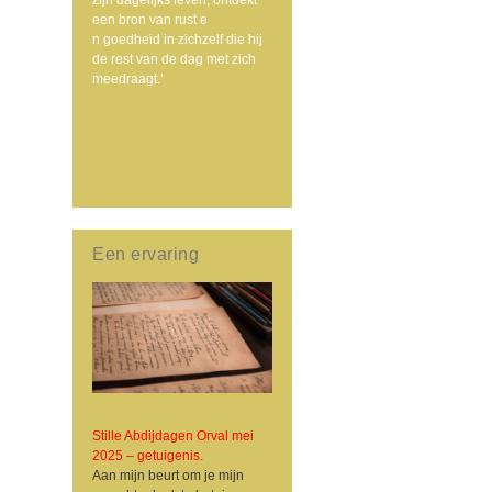
een bron van rust e
n goedheid in zichzelf die hij
de rest van de dag met zich
meedraagt.’
Een ervaring
Stille Abdijdagen Orval mei
2025 – getuigenis.
Aan mijn beurt om je mijn