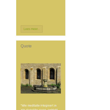
Lees meer...
Quote
“Wie meditatie integreert in
zijn dagelijks leven, ontdekt