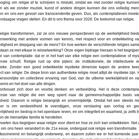
oging om religie af te schrijven is mislukt, omdat we niet zonder religie kunnen
n als we zonder muziek, kunst of andere dingen kunnen die ons volledig mens
n en ons een gevoel van transcendentie geven. Dus, als contemplatieven moet
ndaagse vragen stellen. En dit is ons thema voor 2026: De toekomst van religie.
religie transformeren, zal ze ons nieuwe perspectieven op de werkelijkheid bied
nwerking met andere vormen van kennis, met respect voor en ontwikkeling v
digheid en diepgang van de mens? En hoe werken de verschillende religies sam
staan ze met elkaar in wisselwerking? Onze eigen bijdrage hieraan is het begrijpe
ol van contemplatie: dat er in het hart van elke religie een contemplatieve of mys
nsie schuilt. Religie rust op drie pijlers: de institutionele, de intellectuele 
ieke. Zonder een goed ontwikkelde mystieke dimensie kapen de andere twe
ect van religie. De diepe bron van authentieke religie moet altijd de mystieke zijn. H
ersoonlijke en collectieve ervaring van God, van de ultieme werkelijkheid en v
kenis en het doel van alle dingen.
ontvouwt zich door en voorbij denken en verbeelding. Het is deze contempla
nsie van religie die een weg opent naar de gemeenschappelijke basis v
heid. Daarom is religie belangrijk en onvermijdelijk. Omdat het een steeds n
er is om verdeeldheid te overstijgen, onze verslaving aan oorlog en ge
rlijkheid en bedrog in het openbare leven, en om integriteit en waarheid, ja zelfs li
en de menselijke familie te herstellen.
oeten dus begrijpen waar religie voor dient en hoe ze zich kan ontwikkelen. Net 
s om ons heen verandert in de 21e eeuw, ondergaat ook religie een transformatie. D
fascinerend en belangrijk onderwerp, en daarom zullen we er het komende jaar