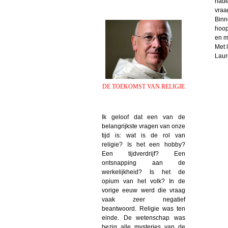
nade
vraa
Binn
hoop
en m
Met l
Laur
DE TOEKOMST VAN RELIGIE
Ik geloof dat een van de
belangrijkste vragen van onze
tijd is: wat is de rol van
religie? Is het een hobby?
Een tijdverdrijf? Een
ontsnapping aan de
werkelijkheid? Is het de
opium van het volk? In de
vorige eeuw werd die vraag
vaak zeer negatief
beantwoord. Religie was ten
einde. De wetenschap was
bezig alle mysteries van de