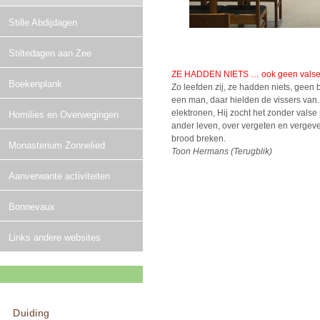
Stille Abdijdagen
Stiltedagen aan Zee
ZE HADDEN NIETS … ook geen valse 
Boekenplank
Zo leefden zij, ze hadden niets, geen 
een man, daar hielden de vissers van. H
elektronen, Hij zocht het zonder valse s
Homilies en Overwegingen
ander leven, over vergeten en vergev
brood breken.
Monasterium Zonnelied
Toon Hermans (Terugblik)
Aanverwante activiteiten
Bonnevaux
Links andere websites
Duiding