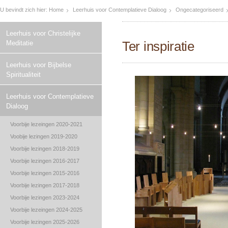
U bevindt zich hier:
Home
Leerhuis voor Contemplatieve Dialoog
Ongecategoriseerd
Leerhuis voor Christelijke
Ter inspiratie
Meditatie
Leerhuis voor Bijbelse
Spiritualiteit
Leerhuis voor Contemplatieve
Dialoog
Voorbije lezeingen 2020-2021
Voobije lezingen 2019-2020
Voorbije lezingen 2018-2019
Voorbije lezingen 2016-2017
Voorbije lezingen 2015-2016
Voorbije lezingen 2017-2018
Voorbije lezingen 2023-2024
Voorbije lezeingen 2024-2025
Voorbije lezingen 2025-2026