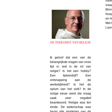
nade
vraa
Binn
hoop
en m
Met l
Laur
DE TOEKOMST VAN RELIGIE
Ik geloof dat een van de
belangrijkste vragen van onze
tijd is: wat is de rol van
religie? Is het een hobby?
Een tijdverdrijf? Een
ontsnapping aan de
werkelijkheid? Is het de
opium van het volk? In de
vorige eeuw werd die vraag
vaak zeer negatief
beantwoord. Religie was ten
einde. De wetenschap was
bezig alle mysteries van de