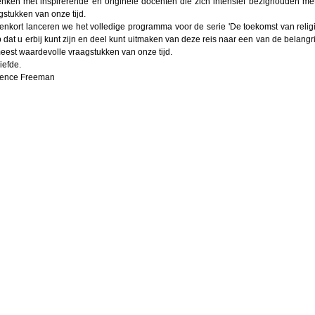
nken met inspirerende en originele docenten die zich intensief bezighouden met
gstukken van onze tijd.
enkort lanceren we het volledige programma voor de serie 'De toekomst van religie
 dat u erbij kunt zijn en deel kunt uitmaken van deze reis naar een van de belangri
eest waardevolle vraagstukken van onze tijd.
iefde.
ence Freeman