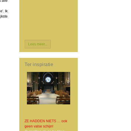
 alle
'. Ik
jkste
Lees meer...
Ter inspiratie
ZE HADDEN NIETS … ook
geen valse schijn!