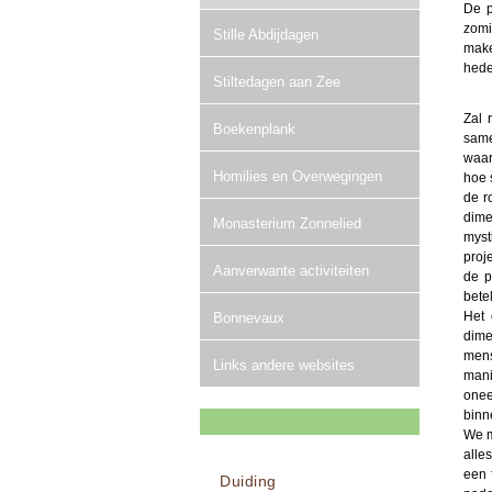
De p
zomi
Stille Abdijdagen
make
hede
Stiltedagen aan Zee
Zal 
Boekenplank
same
waar
Homilies en Overwegingen
hoe 
de r
dime
Monasterium Zonnelied
myst
proj
Aanverwante activiteiten
de p
bete
Het 
Bonnevaux
dime
mens
Links andere websites
mani
onee
binn
We m
alle
een 
Duiding