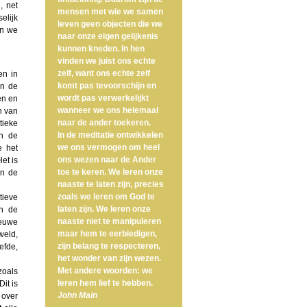
, net
mensen met wie we samen
elijk
leven geen objecten die we
en we
naar onze eigen gelijkenis
kunnen kneden. In hen
vinden we juist ons echte
zelf, want ons echte zelf
en in
komt pas tevoorschijn en
an de
wordt pas verwerkelijkt
en en
wanneer we ons helemaal
n van
naar de ander toekeren.
tieke
In de meditatie ontwikkelen
en de
we ons vermogen om heel
e het
ons wezen naar de Ander
et is
toe te keren. We leren onze
an de
naaste te laten zijn, precies
zoals we leren om God te
tieve
laten zijn. We leren onze
an de
naaste niet te manipuleren
ieuwe
maar hem te eerbiedigen,
weld,
zijn belang te respecteren,
efde,
het wonder van zijn wezen.
Met andere woorden: we
zoals
leren hem lief te hebben.
it is
John Main
 over