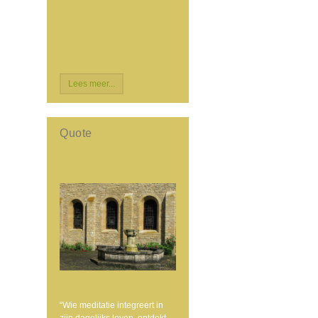
Lees meer...
Quote
“Wie meditatie integreert in
zijn dagelijks leven, ontdekt