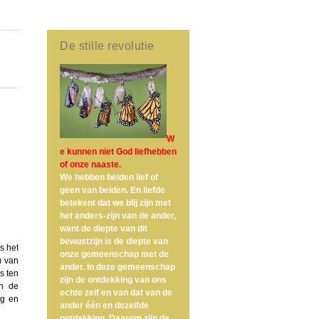
De stille revolutie
W
e kunnen niet God liefhebben
of onze naaste.
We hebben beiden lief of
geen van beiden. En liefde
betekent dat we blij zijn met
het anders-zijn van de ander,
want de diepte van dit
bewustzijn is de diepte van
Is het
onze gemeenschap met de
m van
ander. In deze gemeenschap
s ten
zijn de ontdekking van ons
En de
echte zelf en van dat van de
og en
ander één en dezelfde
ontdekking. Daarom zijn de