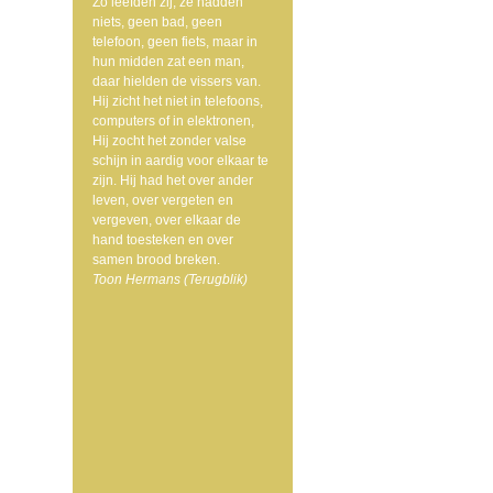
Zo leefden zij, ze hadden
niets, geen bad, geen
telefoon, geen fiets, maar in
hun midden zat een man,
daar hielden de vissers van.
Hij zicht het niet in telefoons,
computers of in elektronen,
Hij zocht het zonder valse
schijn in aardig voor elkaar te
zijn. Hij had het over ander
leven, over vergeten en
vergeven, over elkaar de
hand toesteken en over
samen brood breken.
Toon Hermans (Terugblik)