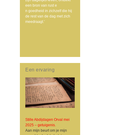
een bron van rust e
n goedheid in zichzelf die hij
de rest van de dag met zich
meedraagt.’
Een ervaring
Stille Abdijdagen Orval mei
2025 – getuigenis.
Aan mijn beurt om je mijn