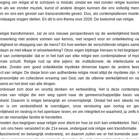
oging om religie af te schrijven is mislukt, omdat we niet zonder religie kunnen
n als we zonder muziek, kunst of andere dingen kunnen die ons volledig mens
n en ons een gevoel van transcendentie geven. Dus, als contemplatieven moet
ndaagse vragen stellen. En dit is ons thema voor 2026: De toekomst van religie.
religie transformeren, zal ze ons nieuwe perspectieven op de werkelijkheid bied
nwerking met andere vormen van kennis, met respect voor en ontwikkeling v
digheid en diepgang van de mens? En hoe werken de verschillende religies sam
staan ze met elkaar in wisselwerking? Onze eigen bijdrage hieraan is het begrijpe
ol van contemplatie: dat er in het hart van elke religie een contemplatieve of mys
nsie schuilt. Religie rust op drie pijlers: de institutionele, de intellectuele 
ieke. Zonder een goed ontwikkelde mystieke dimensie kapen de andere twe
ect van religie. De diepe bron van authentieke religie moet altijd de mystieke zijn. H
ersoonlijke en collectieve ervaring van God, van de ultieme werkelijkheid en v
kenis en het doel van alle dingen.
ontvouwt zich door en voorbij denken en verbeelding. Het is deze contempla
nsie van religie die een weg opent naar de gemeenschappelijke basis v
heid. Daarom is religie belangrijk en onvermijdelijk. Omdat het een steeds n
er is om verdeeldheid te overstijgen, onze verslaving aan oorlog en ge
rlijkheid en bedrog in het openbare leven, en om integriteit en waarheid, ja zelfs li
en de menselijke familie te herstellen.
oeten dus begrijpen waar religie voor dient en hoe ze zich kan ontwikkelen. Net 
s om ons heen verandert in de 21e eeuw, ondergaat ook religie een transformatie. D
fascinerend en belangrijk onderwerp, en daarom zullen we er het komende jaar