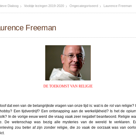
ieve Dialoog
Voobije lezingen 2019-2020
Ongecategoriseerd
Laurence Freeman
aurence Freeman
DE TOEKOMST VAN RELIGIE
loof dat een van de belangrijkste vragen van onze tijd is: wat is de rol van religie? 
hobby? Een tijdverdrijf? Een ontsnapping aan de werkelijkheid? Is het de opiu
volk? In de vorige eeuw werd die vraag vaak zeer negatief beantwoord. Religie wa
e. De wetenschap was bezig alle mysteries van de wereld te verklaren. 
nleving zou beter af zijn zonder religie, die zo vaak de oorzaak was van oorl
ict.